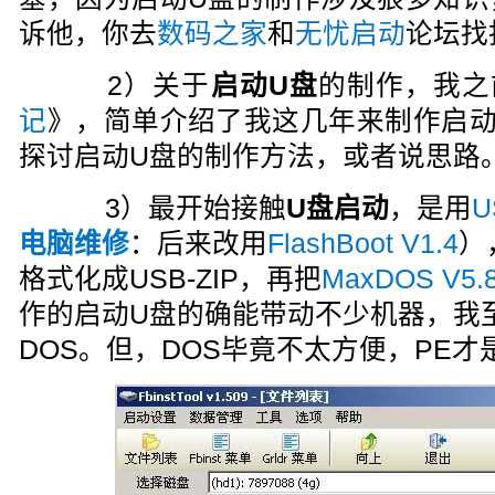
诉他，你去
数码之家
和
无忧启动
论坛找
2）关于
启动U盘
的制作，我之
记
》，简单介绍了我这几年来制作启动
探讨启动U盘的制作方法，或者说思路
3）最开始接触
U盘启动
，是用
U
电脑维修
：后来改用
FlashBoot V1.4
）
格式化成USB-ZIP，再把
MaxDOS V5
作的启动U盘的确能带动不少机器，我
DOS。但，DOS毕竟不太方便，PE