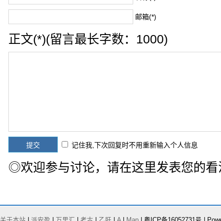
邮箱(*)
正文(*)(留言最长字数：1000)
记住我,下次回复时不用重新输入个人信息
◎欢迎参与讨论，请在这里发表您的看
关于本站
|
派安盈
|
万里汇
|
考古
|
乙肝
|
A
|
Map
| 粤ICP备16052731号 | Pow