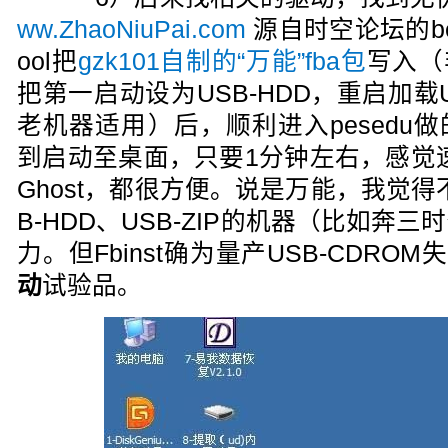
ww.ZhaoNiuPai.com
源自时空论坛的bea
ool把
gzk101自制的“万能”fba包
写入（
把第一启动设为USB-HDD，重启加载U
老机器适用）后，顺利进入pesedu
到启动至桌面，只要1分钟左右，感觉
Ghost，都很方便。说是万能，我觉
B-HDD、USB-ZIP的机器（比如奔
力。但Fbinst确为量产USB-CDR
动
试验品。