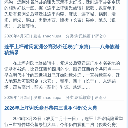
鸿沟，迁到外省外县的谢氏宗亲不太好找，迁到连平县各乡镇
的相对好找一些。据《连平上坪谢氏族谱》记载，数百年来，
先后有复渊公后裔迁往连平内莞、麻陂、连平城、锅洞、增
坝、鹤湖、溪山、田源水西、隆街（长吉）崧岭、陂头（银
梅）、忠信等地。
2026年4月5日 | 发布:zhaoniupai | 分类:谢氏族谱 | 评论:0
连平上坪谢氏复渊公裔孙外迁表(广东篇)——八修族谱
稿摘录
在上坪谢氏七修族谱中，复渊公后裔迁居广东本省各地的
记录有42条，比迁江西和四川的少。跟迁江西有个共同点——
早在明代中叶的五世祖就已开始陆续外迁，一直持续至今。迁
入地遍及河源紫金（永安）、和平、新丰（长宁）、东源锡
场，茂名高州，韶关（韶州）乳源、翁源……
2026年4月2日 | 发布:zhaoniupai | 分类:谢氏族谱 | 评论:0
2026年上坪谢氏裔孙恭祭三世祖仲辉公大典
2026年3月29日（农历二月十一日），连平上坪谢氏隆重举
行三世祖仲辉公墓祭祖大典，今年仍由辉祖二房（俊璇公房）