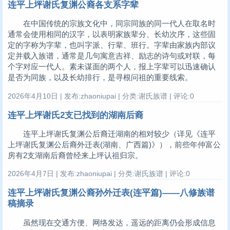
连平上坪谢氏复渊公裔各支系字辈
在中国传统的宗族文化中，同宗同族的同一代人在取名时
通常会使用相同的汉字，以表明家族辈分、长幼次序，这些固
定的字称为字辈，也叫字派、行辈、班行。字辈由家族内部议
定并载入族谱，通常是几句寓意吉祥、励志的诗句或对联，每
个字对应一代人。素未谋面的两个人，报上字辈可以迅速确认
是否为同族，以及长幼排行，是寻根问祖的重要线索。
2026年4月10日 | 发布:zhaoniupai | 分类:谢氏族谱 | 评论:0
连平上坪谢氏2支已找到的湖南后裔
连平上坪谢氏复渊公后裔迁湖南的相对较少（详见《连平
上坪谢氏复渊公后裔外迁表(湖南、广西篇)》），前些年仲富公
房有2支湖南后裔曾经来上坪认祖归宗。
2026年4月7日 | 发布:zhaoniupai | 分类:谢氏族谱 | 评论:0
连平上坪谢氏复渊公裔孙外迁表(连平篇)——八修族谱
稿摘录
虽然现在交通方便、网络发达，遥远的距离仍会形成信息