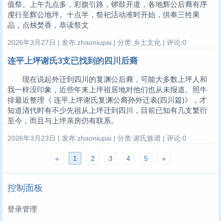
值祭。上午九点多，彩旗引路，锣鼓开道，各地辉公后裔有序
虔行至辉公地坪。十点半，祭祀活动准时开始，供奉三牲果
品，点烛焚香，恭读祭文
2026年3月27日 | 发布:zhaoniupai | 分类:乡土文化 | 评论:0
连平上坪谢氏3支已找到的四川后裔
现在说起外迁到四川的复渊公后裔，可能大多数上坪人和
我一样没印象，近些年来上坪祖居地对他们也从未报道。照牛
排最近整理《 连平上坪谢氏复渊公裔孙外迁表(四川篇)》，才
知道清代时有不少先祖从上坪迁到四川，目前已知有几支繁衍
至今，而且与上坪亲房仍有联系。
2026年3月23日 | 发布:zhaoniupai | 分类:谢氏族谱 | 评论:0
«
1
2
3
4
5
»
控制面板
登录管理