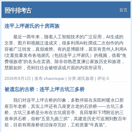
照牛排考古
首页
连平上坪谢氏的十房两族
最近一两年来，随着人工智能技术的广泛应用，AI生成的
文章、图片和视频泛滥成灾，很多利用AI杜撰或二次创作的内
容被广泛转发，真假难辨。有的是博眼球，甚至有贵州人利用A
I文案批量发布各地谢氏（包括连平上坪谢氏）的视频，借着“免
费领族谱”的名头在卖酒。除非你熟悉复渊公家族历史和族谱，
慧眼如炬，否则往往会被错误或片面的内容所误导。
2026年8月1日 | 发布:zhaoniupai | 分类:谢氏族谱 | 评论:0
被遗忘的古桥：连平上坪古坑三多桥
我们对连平上坪古桥的印象，多数停留在东阳村暖水口那
座百年老桥，其实上坪还有几座更古老的石拱桥——古坑三多
桥。古坑三多桥是分布在古坑观音亭、良田墩和下塆附近的三
座单拱石桥，俗称“五里九曲三拱”，其建造历史可追溯到数百年
前，目前有两座桥依旧保存完好，工程质量“牛真装”。