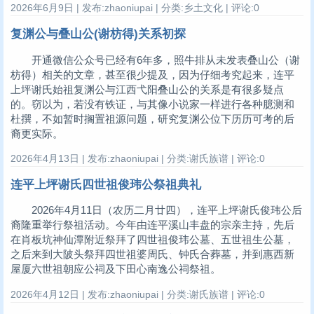
2026年6月9日 | 发布:zhaoniupai | 分类:乡土文化 | 评论:0
复渊公与叠山公(谢枋得)关系初探
开通微信公众号已经有6年多，照牛排从未发表叠山公（谢
枋得）相关的文章，甚至很少提及，因为仔细考究起来，连平
上坪谢氏始祖复渊公与江西弋阳叠山公的关系是有很多疑点
的。窃以为，若没有铁证，与其像小说家一样进行各种臆测和
杜撰，不如暂时搁置祖源问题，研究复渊公位下历历可考的后
裔更实际。
2026年4月13日 | 发布:zhaoniupai | 分类:谢氏族谱 | 评论:0
连平上坪谢氏四世祖俊玮公祭祖典礼
2026年4月11日（农历二月廿四），连平上坪谢氏俊玮公后
裔隆重举行祭祖活动。今年由连平溪山丰盘的宗亲主持，先后
在肖板坑神仙潭附近祭拜了四世祖俊玮公墓、五世祖生公墓，
之后来到大陂头祭拜四世祖婆周氏、钟氏合葬墓，并到惠西新
屋厦六世祖朝应公祠及下田心南逸公祠祭祖。
2026年4月12日 | 发布:zhaoniupai | 分类:谢氏族谱 | 评论:0