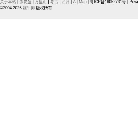
关于本站
|
派安盈
|
万里汇
|
考古
|
乙肝
|
A
|
Map
| 粤ICP备16052731号 | Pow
©2004-2025
照牛排
版权所有