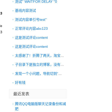
测试'' WAITFOR DELAY ''0
基线内容测试
e3
、
测试内容单引号test''
e
正常评论内容abc123
3
这是测试评论content
这是测试评论content
太感谢了！折腾了两天，淘宝远程也没搞好，
子目录下是独立的博客，没有链接到根目录的
发现一个小问题，导航切到“考古”后，再点
好有钱
最近发表
腾讯QQ电脑版聊天记录备份和减
肥