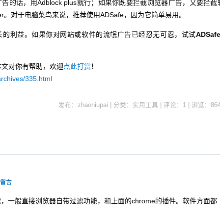
的话，用Adblock plus就行；如果你既要拦截浏览器广告，又要拦截
cher。对于电脑菜鸟来说，推荐使用ADSafe，因为它简单易用。
的利益。如果你对网站或软件的流氓广告已经忍无可忍，试试
ADSaf
本文对你有帮助，欢迎
点此打赏
！
archives/335.html
发布：zhaoniupai | 分类：实用工具 | 评论：1 | 浏览：
86
该留言
，一般直接浏览器自带过滤功能，和上面的chrome的插件。软件方面都