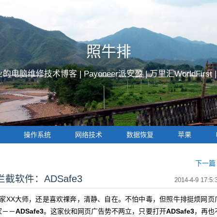
照牛排
的电脑维修技术博客 |
Payoneer派安盈
|
万里汇WorldFirst
操作系统
网络技术
数据恢复
苹果
下一篇 
软件：ADSafe3
2014-4-9 17:5:
管家XX大师，还是喜欢祼奔，清静、自在。不怕中毒，但照牛排挺烦网页
家－－
ADSafe3
。这家伙和网页广告势不两立，只要打开
ADSafe3
，再也