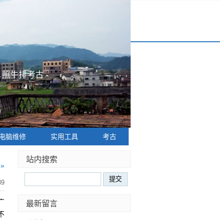
|
照牛排考古
电脑维修
实用工具
考古
站内搜索
»
39
广
最新留言
不