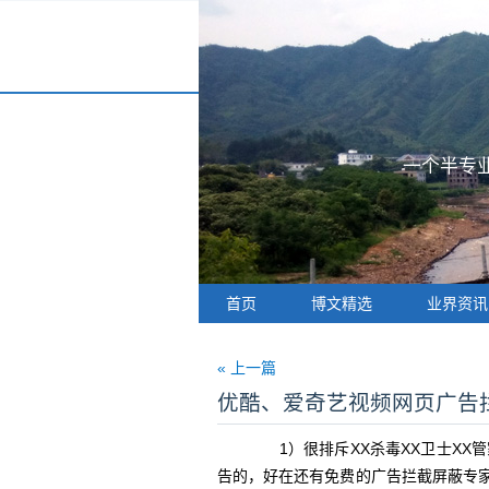
一个半专业
首页
博文精选
业界资讯
« 上一篇
优酷、爱奇艺视频网页广告拦截
1）很排斥XX杀毒XX卫士XX
告的，好在还有免费的广告拦截屏蔽专