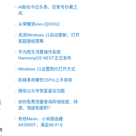
AI助长今日头条、百家号抄袭之
风
从荣耀到vivo iQOO12
关闭Windows 11自动更新，打开
家庭版组策略
华为原生鸿蒙操作系统
HarmonyOS NEXT正式发布
Windows 11设置照片打开方式
机械革命耀世15Pro上手体验
微信公众号恢复留言功能
如何免费测量查询异地经度、纬
然
度、海拔和面积？
f
有线Mesh，小米路由器
AX3000T，满血Wi-Fi 6
件