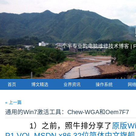
一个半专业的电脑维修技术博客 |
首页
博文精选
业界资讯
操作系统
网
« 上一篇
通用的Win7激活工具：Chew-WGA和Oem7F7
1）之前，照牛排分享了
原版Wind
P1 VOL MSDN x86 32位简体中文旗