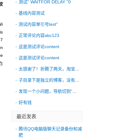
测试'' WAITFOR DELAY ''0
软
基线内容测试
i
测试内容单引号test''
s
正常评论内容abc123
7
这是测试评论content
n
e
这是测试评论content
r
太感谢了！折腾了两天，淘宝远程也没搞好，
子目录下是独立的博客，没有链接到根目录的
发现一个小问题，导航切到“考古”后，再点
好有钱
最近发表
腾讯QQ电脑版聊天记录备份和减
肥