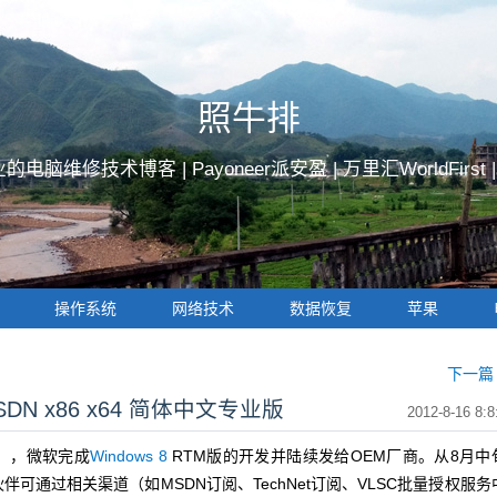
照牛排
的电脑维修技术博客 |
Payoneer派安盈
|
万里汇WorldFirst
操作系统
网络技术
数据恢复
苹果
下一篇 
 MSDN x86 x64 简体中文专业版
2012-8-16 8:8
），微软完成
Windows 8
RTM版的开发并陆续发给OEM厂商。从8月中
可通过相关渠道（如MSDN订阅、TechNet订阅、VLSC批量授权服务