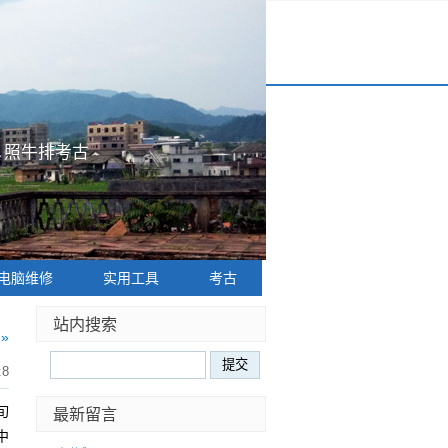
|
照牛排考古
电脑维修
实用工具
考古
站内搜索
»
:8
旬
最新留言
中