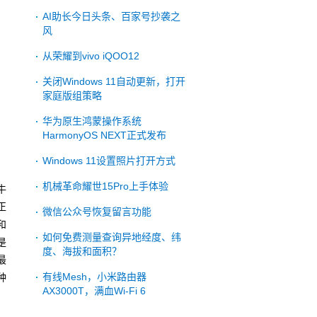
AI助长今日头条、百家号抄袭之
风
从荣耀到vivo iQOO12
关闭Windows 11自动更新，打开
家庭版组策略
华为原生鸿蒙操作系统
HarmonyOS NEXT正式发布
Windows 11设置照片打开方式
机械革命耀世15Pro上手体验
牛
正
微信公众号恢复留言功能
和
如何免费测量查询异地经度、纬
是
度、海拔和面积？
最
有线Mesh，小米路由器
种
AX3000T，满血Wi-Fi 6