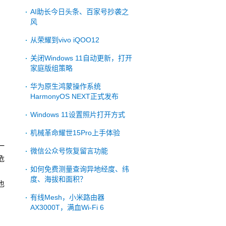
AI助长今日头条、百家号抄袭之
风
从荣耀到vivo iQOO12
关闭Windows 11自动更新，打开
家庭版组策略
华为原生鸿蒙操作系统
HarmonyOS NEXT正式发布
Windows 11设置照片打开方式
机械革命耀世15Pro上手体验
一
微信公众号恢复留言功能
危
如何免费测量查询异地经度、纬
，
度、海拔和面积？
也
有线Mesh，小米路由器
AX3000T，满血Wi-Fi 6