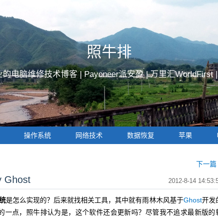
照牛排
的电脑维修技术博客 |
Payoneer派安盈
|
万里汇WorldFirst
操作系统
网络技术
数据恢复
苹果
下一篇 
Ghost
2012-8-14 14:53:
统
是怎么实现的？后来就找相关工具，其中就有雨林木风基于
Ghost
开发
的一点，照牛排认为是，这个软件还会更新吗？尽管我不追求最新版的