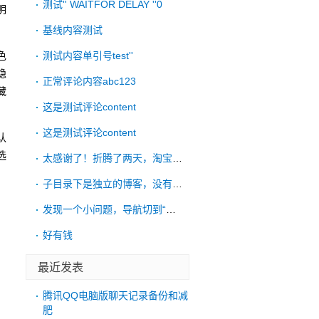
测试'' WAITFOR DELAY ''0
明
基线内容测试
色
测试内容单引号test''
隐
正常评论内容abc123
藏
这是测试评论content
这是测试评论content
认
选
太感谢了！折腾了两天，淘宝远程也没搞好，
；
子目录下是独立的博客，没有链接到根目录的
发现一个小问题，导航切到“考古”后，再点
好有钱
最近发表
腾讯QQ电脑版聊天记录备份和减
肥