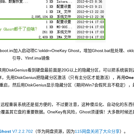
t.ini加入启动项C:\okldr=OneKey Ghost，增加Ghost.bat批处理、okld
引导、Ylmf.ima镜像
果用DiskGenius看到硬盘最前面是20G以上的隐藏分区，可以把系统装到
先用DiskGenius把隐藏分区激活（只有主分区才能激活），再用
One
，然后用DiskGenius显示隐藏分区（期间Win7会假死且不稳定），
人远程重装系统还是挺方便的，不过要注意，这种傻瓜化、自动化的东西
盖其它盘的重要数据。OneKey有风险，Ghost须谨慎！大多数时候还
Ghost
V7.2.2.702
（华为网盘资源，因为
115网盘关闭了大众分享
）。