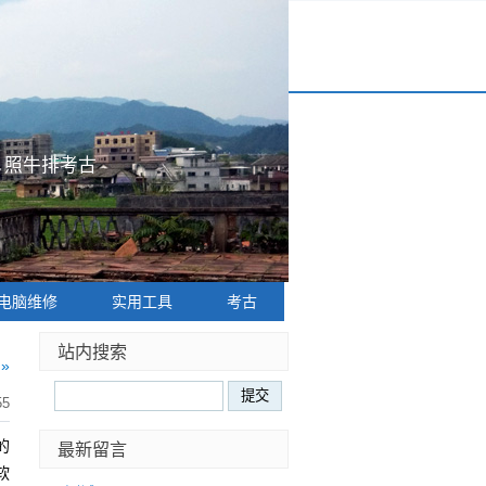
|
照牛排考古
电脑维修
实用工具
考古
站内搜索
»
55
的
最新留言
软