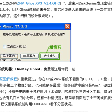
e 1:2\ZNP\
ZNP_GhostXP3_V1.4.GHO
[ ]”，后来用DiskGenius发现出错
太坏，因为Ghost过程尚未开始，重启还能进入原来的系统（一次性重
st启动项了，这个细微的设计很妖艳）。
利器：OneKey Ghost
，免费赠送后悔药一剂
还原图解教程
》里我说过，你在XP或Win7系统下看到的C、D、E、F盘，
可能是第二个物理分区，也可能是在最后；很多品牌电脑预装Win7，硬盘
导分区；还有些电脑由于各种原因（比如使用劣质的第三方分区工具，错误
往也会有几百M的小分区；还有一种情况是，硬盘最前面划了个空闲或扩展
议重装系统前时用DiskGenius看下分区状况。