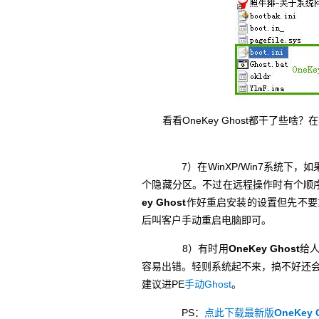
看看OneKey Ghost都干了些啥？在boo
7）在WinXP/Win7系统下，如
个隐藏分区。不过在远程操作时有个顺序，
ey Ghost
作好重启安装的设置但先不要重启
后叫客户手动重启电脑即可。
8）有时用
OneKey Ghost
给
容易出错。轻则系统起不来，搞不好还会覆
建议进PE
手动Ghost
。
PS：
点此下载最新版
OneKey 