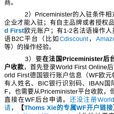
商。
2）Priceminister的入驻条
企业才能入驻；有自主品牌或者授权
d First
欧元账户；有1-2名法语操作
语B2C平台（比如
Cdiscount
，
Ama
等）的操作经验。
3）要
在法国Priceminister后
户收款
，首先登录World First On
orld First德国银行账户信息（W
有人姓名、BIC银行识别码、IBAN
F，也需要从Priceminister平台
直接在WF后台申请。
还没注册Worl
请
，
【
Thoms Xie的专属WF开户链接