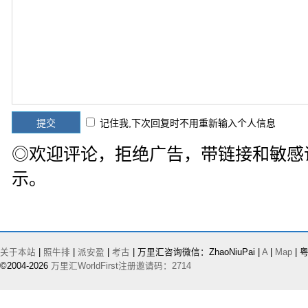
记住我,下次回复时不用重新输入个人信息
◎欢迎评论，拒绝广告，带链接和敏感
示。
关于本站
|
照牛排
|
派安盈
|
考古
| 万里汇咨询微信：ZhaoNiuPai |
A
|
Map
| 粤
©2004-2026
万里汇WorldFirst注册邀请码：2714