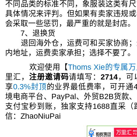
不同品类的标准不同，象服装这类有尺
具体情况来评判。但如果有卖家违规或
会采取一些惩罚，最严重的就是封店。
7、退换货
退回海外仓，运费可和买家协商；
内地址，运费卖家承担；选择不要了。
欢迎使用【
Thoms Xie的专
里汇，
注册邀请码
请填写：
2714
，可
享
0.3%封顶
的业界最低费率，可开通
境电商平台、PayPal、外贸B2B货
支付宝秒到账，独家支持1688直采
信：ZhaoNiuPai