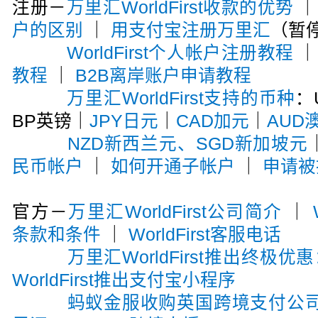
注册－
万里汇WorldFirst收款的优势
户的区别
｜
用支付宝注册万里汇
（暂
WorldFirst个人帐户注册教程
教程
｜
B2B离岸账户申请教程
万里汇WorldFirst支持的币种
：
BP英镑｜
JPY日元
｜
CAD加元
｜
AUD
NZD新西兰元、SGD新加坡元
民币帐户
｜
如何开通子帐户
｜
申请被
官方－
万里汇WorldFirst公司简介
｜
条款和条件
｜
WorldFirst客服电话
万里汇WorldFirst推出终极优
WorldFirst推出支付宝小程序
蚂蚁金服收购英国跨境支付公司Wor