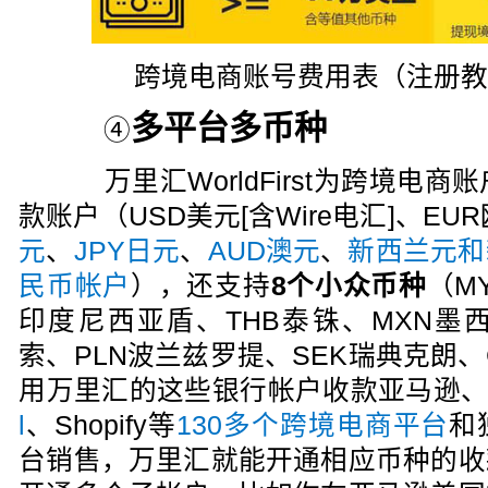
跨境电商账号费用表（注册
多平台多币种
④
万里汇WorldFirst为跨境电商
款账户（USD美元[含Wire电汇]、EU
元
、
JPY日元
、
AUD澳元
、
新西兰元和
民币帐户
），还支持
8个小众币种
（M
印度尼西亚盾、THB泰铢、MXN墨
索、PLN波兰兹罗提、SEK瑞典克朗
用万里汇的这些银行帐户收款亚马逊、Ti
l
、Shopify等
130多个跨境电商平台
和
台销售，万里汇就能开通相应币种的收