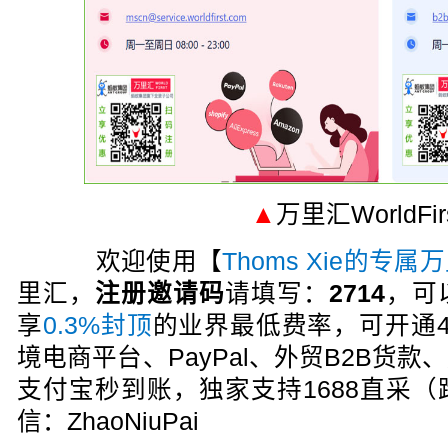
▲
万里汇WorldFi
欢迎使用【
Thoms Xie的专
里汇，
注册邀请码
请填写：
2714
，可
享
0.3%封顶
的业界最低费率，可开通
境电商平台、PayPal、外贸B2B货
支付宝秒到账，独家支持1688直采
信：ZhaoNiuPai