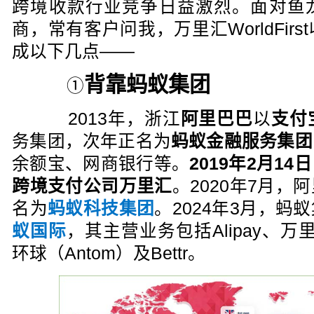
跨境收款行业竞争日益激烈。面对鱼
商，常有客户问我，万里汇WorldFir
成以下几点——
背靠蚂蚁集团
①
2013年，浙江
阿里巴巴
以
支付
务集团，次年正名为
蚂蚁金融服务集团
余额宝、网商银行等。
2019年2月1
跨境支付公司万里汇
。2020年7月
名为
蚂蚁科技集团
。2024年3月，蚂
蚁国际
，其主营业务包括Alipay、万里汇
环球（Antom）及Bettr。