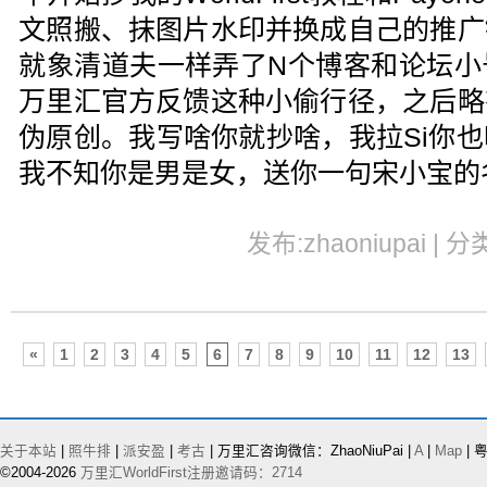
文照搬、抹图片水印并换成自己的推广
就象清道夫一样弄了N个博客和论坛小
万里汇官方反馈这种小偷行径，之后略
伪原创。我写啥你就抄啥，我拉Si你
我不知你是男是女，送你一句宋小宝的
发布:zhaoniupai | 
«
1
2
3
4
5
6
7
8
9
10
11
12
13
关于本站
|
照牛排
|
派安盈
|
考古
| 万里汇咨询微信：ZhaoNiuPai |
A
|
Map
| 粤
©2004-2026
万里汇WorldFirst注册邀请码：2714