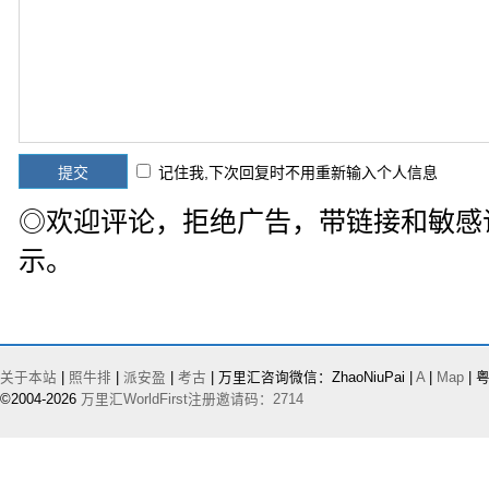
记住我,下次回复时不用重新输入个人信息
◎欢迎评论，拒绝广告，带链接和敏感
示。
关于本站
|
照牛排
|
派安盈
|
考古
| 万里汇咨询微信：ZhaoNiuPai |
A
|
Map
| 粤
©2004-2026
万里汇WorldFirst注册邀请码：2714