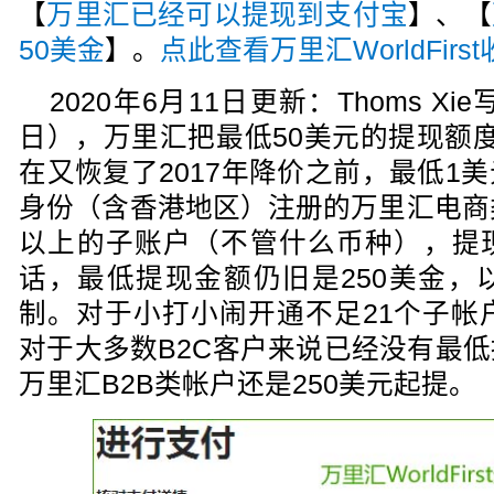
【
万里汇已经可以提现到支付宝
】、【
50美金
】。
点此查看万里汇WorldFir
2020年6月11日更新：Thoms X
日），万里汇把最低50美元的提现额度也取
在又恢复了2017年降价之前，最低1
身份（含香港地区）注册的万里汇电商
以上的子账户（不管什么币种），提
话，最低提现金额仍旧是250美金，
制。对于小打小闹开通不足21个子帐
对于大多数B2C客户来说已经没有最
万里汇B2B类帐户还是250美元起提。