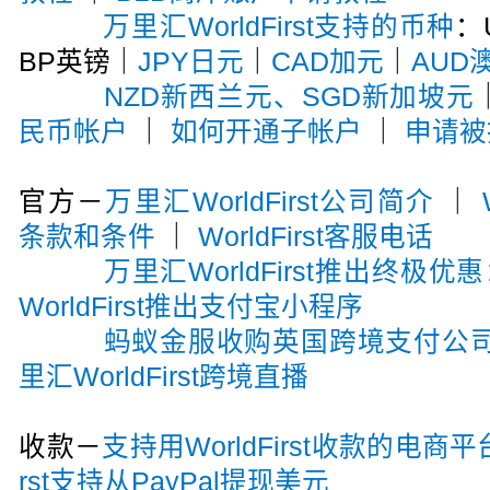
万里汇WorldFirst支持的币种
：
BP英镑｜
JPY日元
｜
CAD加元
｜
AUD
NZD新西兰元、SGD新加坡元
民币帐户
｜
如何开通子帐户
｜
申请被
官方－
万里汇WorldFirst公司简介
｜
条款和条件
｜
WorldFirst客服电话
万里汇WorldFirst推出终极优
WorldFirst推出支付宝小程序
蚂蚁金服收购英国跨境支付公司Wor
里汇WorldFirst跨境直播
收款－
支持用WorldFirst收款的电
rst支持从PayPal提现美元