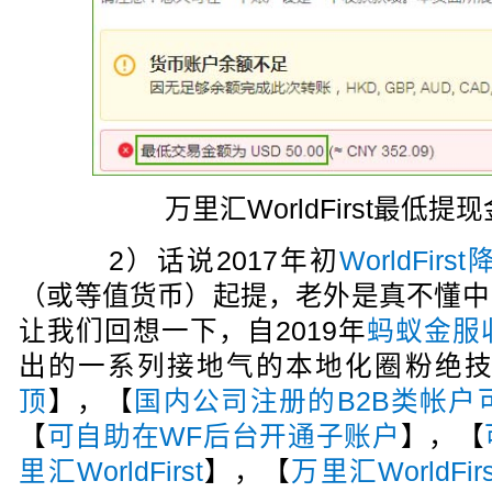
万里汇WorldFirst最低
2）话说2017年初
WorldFir
（或等值货币）起提，老外是真不懂中
让我们回想一下，自2019年
蚂蚁金服
出的一系列接地气的本地化圈粉绝
顶
】，【
国内公司注册的B2B类帐户
【
可自助在WF后台开通子账户
】，【
里汇WorldFirst
】，【
万里汇WorldF