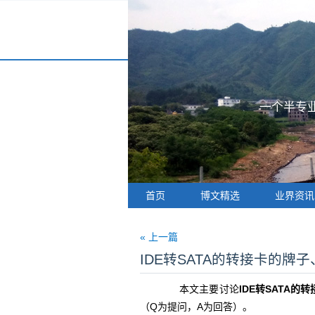
一个半专业
首页
博文精选
业界资讯
« 上一篇
IDE转SATA的转接卡的牌
本文主要讨论
IDE转SATA
（Q为提问，A为回答）。