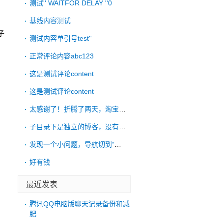
测试'' WAITFOR DELAY ''0
基线内容测试
子
测试内容单引号test''
正常评论内容abc123
这是测试评论content
这是测试评论content
太感谢了！折腾了两天，淘宝远程也没搞好，
子目录下是独立的博客，没有链接到根目录的
发现一个小问题，导航切到“考古”后，再点
好有钱
最近发表
腾讯QQ电脑版聊天记录备份和减
肥