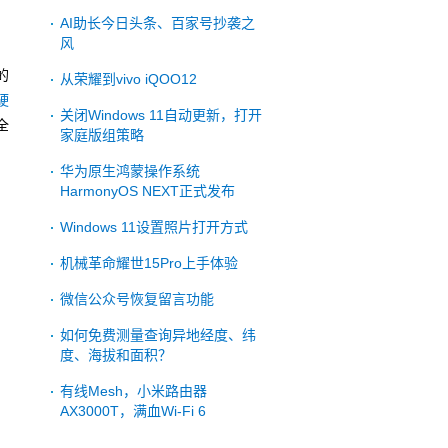
AI助长今日头条、百家号抄袭之
风
的
从荣耀到vivo iQOO12
硬
关闭Windows 11自动更新，打开
全
家庭版组策略
华为原生鸿蒙操作系统
HarmonyOS NEXT正式发布
Windows 11设置照片打开方式
机械革命耀世15Pro上手体验
微信公众号恢复留言功能
如何免费测量查询异地经度、纬
度、海拔和面积？
有线Mesh，小米路由器
AX3000T，满血Wi-Fi 6