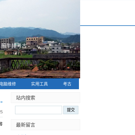
|
照牛排考古
电脑维修
实用工具
考古
站内搜索
»
25
答
最新留言