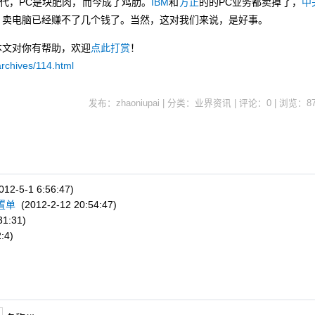
，PC是块肥肉，而今成了鸡肋。
IBM
和
方正
的的PC业务都卖掉了，
中
，卖电脑已经赚不了几个钱了。当然，这对我们来说，是好事。
本文对你有帮助，欢迎
点此打赏
！
rchives/114.html
发布：zhaoniupai | 分类：业界资讯 | 评论：0 | 浏览：
8
12-5-1 6:56:47)
配置单
(2012-2-12 20:54:47)
31:31)
:4)