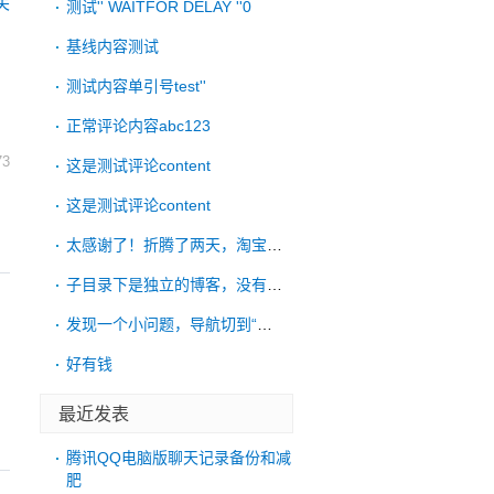
关
测试'' WAITFOR DELAY ''0
基线内容测试
测试内容单引号test''
正常评论内容abc123
73
这是测试评论content
这是测试评论content
太感谢了！折腾了两天，淘宝远程也没搞好，
子目录下是独立的博客，没有链接到根目录的
发现一个小问题，导航切到“考古”后，再点
好有钱
最近发表
腾讯QQ电脑版聊天记录备份和减
肥