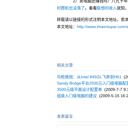
2）卖电脑还赚钱吗？八九十年代
村攒机也没落了
。看看
联想的收入
就知
转载请以链接的形式注明本文地址，若
本文地址：
http://www.zhaoniupai.com/a
相关文章:
鸟枪换炮：从Intel 845GL飞奔到H61
(20
Sandy Bridge平台2500元入门级电脑
3500元级平面设计配置单
(2009-7-7 9:
组装入门级电脑的建议
(2009-5-15 16:2
发表留言: