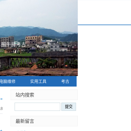
|
照牛排考古
电脑维修
实用工具
考古
站内搜索
»
18
最新留言