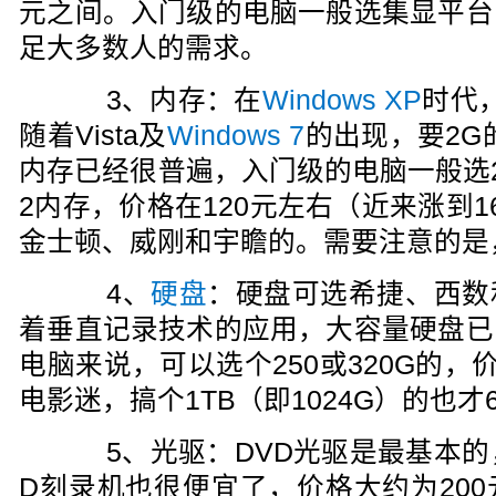
元之间。入门级的电脑一般选集显平台
足大多数人的需求。
3、内存：在
Windows XP
时代
随着Vista及
Windows 7
的出现，要2G
内存已经很普遍，入门级的电脑一般选2
2内存，价格在120元左右（近来涨到
金士顿、威刚和宇瞻的。需要注意的是
4、
硬盘
：硬盘可选希捷、西数
着垂直记录技术的应用，大容量硬盘已
电脑来说，可以选个250或320G的，
电影迷，搞个1TB（即1024G）的也才
5、光驱：DVD光驱是最基本的，
D刻录机也很便宜了，价格大约为20