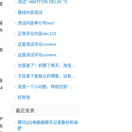
测试'' WAITFOR DELAY ''0
统
基线内容测试
装
测试内容单引号test''
作
正常评论内容abc123
这是测试评论content
加
这是测试评论content
太感谢了！折腾了两天，淘宝远程也没搞好，
子目录下是独立的博客，没有链接到根目录的
没
发现一个小问题，导航切到“考古”后，再点
4
好有钱
最近发表
P
腾讯QQ电脑版聊天记录备份和减
热
肥