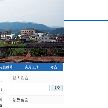
|
照牛排考古
电脑维修
实用工具
考古
站内搜索
»
41
键
最新留言
没