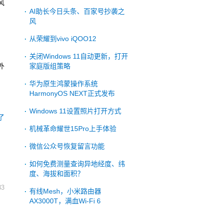
风
AI助长今日头条、百家号抄袭之
风
，
从荣耀到vivo iQOO12
关闭Windows 11自动更新，打开
外
家庭版组策略
华为原生鸿蒙操作系统
HarmonyOS NEXT正式发布
Windows 11设置照片打开方式
了
机械革命耀世15Pro上手体验
微信公众号恢复留言功能
如何免费测量查询异地经度、纬
度、海拔和面积？
33
有线Mesh，小米路由器
AX3000T，满血Wi-Fi 6