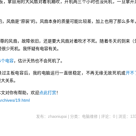
板，拿自用的大风扇对着机箱吹，开机两三个小时也没死机，一旦拿开
的，风扇是“原装”的。风扇本身的质量可能比较差，加上也用了那么多年
冷至尊的风扇，故障依旧，还是要大风扇对着吹才不死。随着冬天的到来（
经很少死机。我怀疑有电容有关。
5个电容
，估计天热也不会死机了。
月份换过主板电容后，我的电脑运行一直很稳定，不再无缘无故死机或
开不
很大关系。
本文对你有帮助，欢迎
点此打赏
！
rchives/19.html
发布：zhaoniupai | 分类：电脑维修 | 评论：0 | 浏览：
13