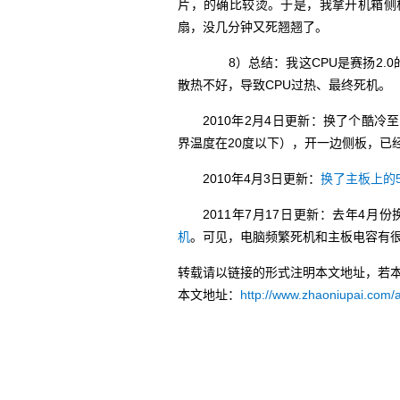
片，的确比较烫。于是，我拿开机箱侧
扇，没几分钟又死翘翘了。
8）总结：我这CPU是赛扬2.0
散热不好，导致CPU过热、最终死机。
2010年2月4日更新：换了个酷
界温度在20度以下），开一边侧板，已
2010年4月3日更新：
换了主板上的
2011年7月17日更新：去年4
机
。可见，电脑频繁死机和主板电容有
转载请以链接的形式注明本文地址，若
本文地址：
http://www.zhaoniupai.com/a