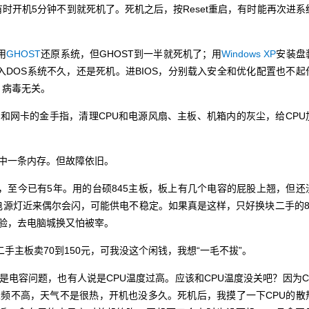
时开机5分钟不到就死机了。死机之后，按Reset重启，有时能再次进系
。
用
GHOST
还原系统，但GHOST到一半就死机了；用
Windows XP
安装盘
入DOS系统不久，还是死机。进BIOS，分别载入安全和优化配置也不起
、病毒无关。
网卡的金手指，清理CPU和电源风扇、主板、机箱内的灰尘，给CPU
中一条内存。但故障依旧。
，至今已有5年。用的台硕845主板，板上有几个电容的屁股上翘，但还
电源灯近来偶尔会闪，可能供电不稳定。如果真是这样，只好换块二手的8
验，去电脑城换又怕被宰。
二手主板卖70到150元，可我没这个闲钱，我想“一毛不拔”。
是电容问题，也有人说是CPU温度过高。应该和CPU温度没关吧？因为C
0的主频不高，天气不是很热，开机也没多久。死机后，我摸了一下CPU的散