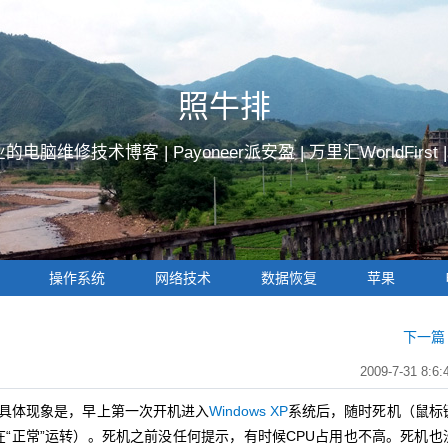
照牛排
的电脑维修技术博客 |
Payoneer派安盈
|
万里汇WorldFirst
操作系统
网络技术
数据恢复
苹果
下一篇 
2009-7-31 8:6:
具体现象是，早上第一次开机进入
Windows XP
系统后，随时死机（鼠标
“正常”运转）。死机之前没任何提示，有时候CPU占用也不高。死机也