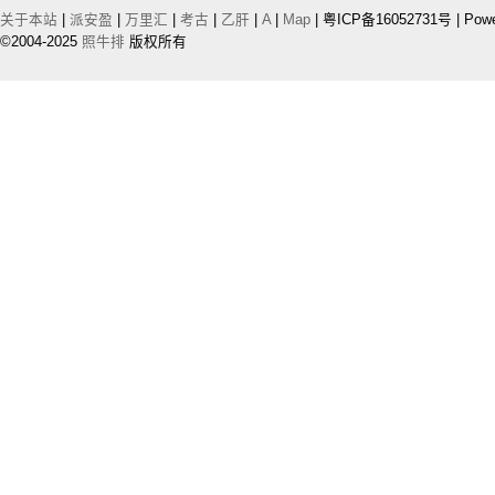
关于本站
|
派安盈
|
万里汇
|
考古
|
乙肝
|
A
|
Map
| 粤ICP备16052731号 | Pow
©2004-2025
照牛排
版权所有