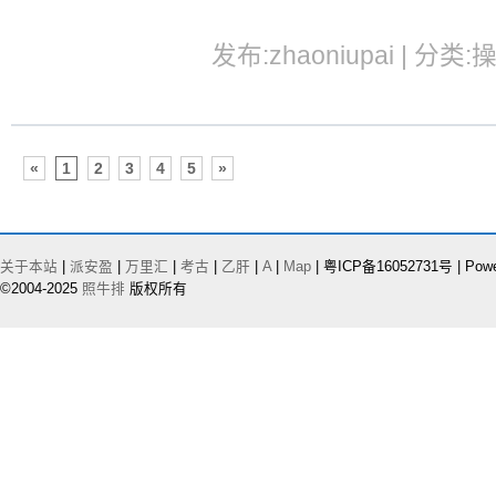
发布:zhaoniupai | 分类:
«
1
2
3
4
5
»
关于本站
|
派安盈
|
万里汇
|
考古
|
乙肝
|
A
|
Map
| 粤ICP备16052731号 | Pow
©2004-2025
照牛排
版权所有