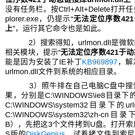
没有任务栏。按Ctrl+Alt+Delete
plorer.exe，仍提示“
无法定位序数421于
上
”，运行其它命令也是如此。
2）搜索得知，urlmon.dll是微软M
相关模块，提示“
无法定位序数421于动态链
能是因为安装了IE补丁
KB969897
，解
urlmon.dll文件到系统的相应目录。
3）照牛排在自己电脑C盘中搜索url
果，分别是C:\WINDOWS\ie8目录下的ur
C:\WINDOWS\system32目录下的url
C:\WINDOWS\system32\zh-cn目录下
B），先把这3个文件拷到U盘。打开索
S版的
DiskGenius
，试着拷文件到索尼