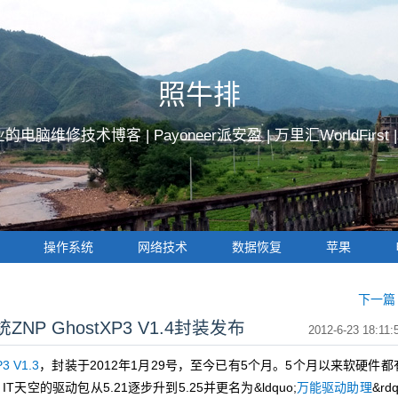
照牛排
的电脑维修技术博客 |
Payoneer派安盈
|
万里汇WorldFirst
操作系统
网络技术
数据恢复
苹果
下一篇 
NP GhostXP3 V1.4封装发布
2012-6-23 18:11:
3 V1.3
，封装于2012年1月29号，至今已有5个月。5个月以来软硬件都
IT天空的驱动包从5.21逐步升到5.25并更名为&ldquo;
万能驱动助理
&rd