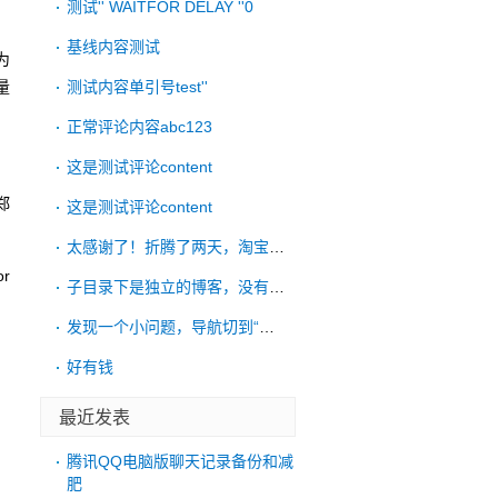
测试'' WAITFOR DELAY ''0
基线内容测试
为
量
测试内容单引号test''
正常评论内容abc123
这是测试评论content
郑
这是测试评论content
太感谢了！折腾了两天，淘宝远程也没搞好，
r
子目录下是独立的博客，没有链接到根目录的
发现一个小问题，导航切到“考古”后，再点
好有钱
s
最近发表
腾讯QQ电脑版聊天记录备份和减
肥