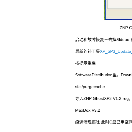
ZNP 
启动和故障恢复－去掉&ldquo;自动重
最新的补丁集
XP_SP3_Update_
按提示重启
SoftwareDistribution里
sfc /purgecache
导入ZNP GhostXP3 V1.2.r
MaxDox V9.2
痕迹清理擦除 此时C盘已用空间2