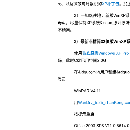
o;、以及微软每月累积的
XP补丁包
。加上
2）一如既往地，新版WinXP系统ZN
母盘，尽量保持XP系统&lsquo;原汁
不精简。
3）
最新非精简32位版WinXP系统Z
使用
微软原版Windows XP Pr
码。此时C盘已用空间2.0G
在&ldquo;本地用户和组&rdquo;、C
登录
WinRAR V4.11
用
WanDrv_5.25_iTianKong.c
按提示重启
Office 2003 SP3 V11.0.5614.0