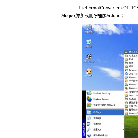
FileFormatConverters-O
&ldquo;添加或删除程序&rdquo;）