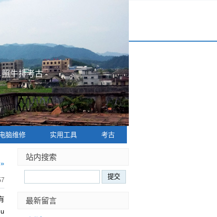
|
照牛排考古
电脑维修
实用工具
考古
站内搜索
»
57
有
最新留言
qu