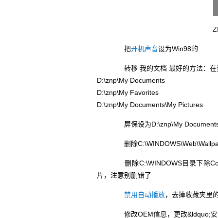
Z
把
开机声音
设为Win98的
转移 我的文档 最好的方法：在资
D:\znp\My Documents
D:\znp\My Favorites
D:\znp\My Documents\My Pictures
屏保设为D:\znp\My Documen
删除C:\WINDOWS\Web\Wallp
删除C:\WINDOWS目录下除Coffee
片，注意别删错了
禁用自动播放
，去掉收藏夹里的&ls
修改OEM信息，更改&ldquo;