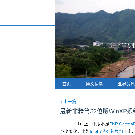
一个半专业
首页
博文精选
业界资讯
« 上一篇
最新非精简32位版WinXP系统Z
1）上一个版本是
ZNP GhostXP
不少变化，比如
Intel 7系列芯片组
上市、