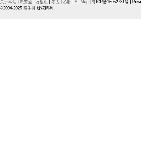
关于本站
|
派安盈
|
万里汇
|
考古
|
乙肝
|
A
|
Map
| 粤ICP备16052731号 | Pow
©2004-2025
照牛排
版权所有