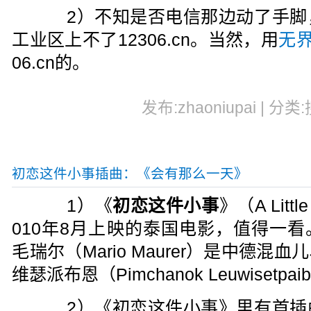
2）不知是否电信那边动了手脚
工业区上不了12306.cn。当然，用
无
06.cn的。
发布:zhaoniupai | 分类
初恋这件小事插曲：《会有那么一天》
1）《
初恋这件小事
》（A Little
010年8月上映的泰国电影，值得一看。男
毛瑞尔（Mario Maurer）是中德混血儿
维瑟派布恩（Pimchanok Leuwiset
2）《初恋这件小事》里有首插