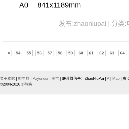
A0 841x1189mm
发布:zhaoniupai | 分类
«
54
55
56
57
58
59
60
61
62
63
64
关于本站
|
照牛排
|
Payoneer
|
考古
| 联系微信号：ZhaoNiuPai |
A
|
Map
| 粤I
©2004-2026
野猪尖