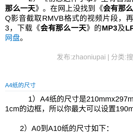
那么一天
》。在网上没找到《
会有那
Q影音截取RMVB格式的视频片段，
3，下载《
会有那么一天
》的
MP3
及
L
网盘
。
发布:zhaoniupai | 分类:
A4纸的尺寸
1）A4纸的尺寸是210mmx29
1cm的边框，所以你最大可以设置190m
2）A0到A10纸的尺寸如下：