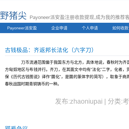
野猪尖
Payoneer派安盈注册收款提现,成为我的推
Payoneer派安盈
企业申请
个人申请
如何收款
古钱极品：齐返邦长法化（六字刀）
刀币流通范围偏于我国东方与北方，具体地说，
春秋时为齐
方匈奴地区
与布钱并行。齐刀，在其面文中均有“法化”二字，化者，
保《历代古钱图说》译作“圜化”，是圜的篆体字的简写），取象于商
春秋战国时期青铜铸币的一种。
发布:zhaoniupai | 分类:
郢爰刍议