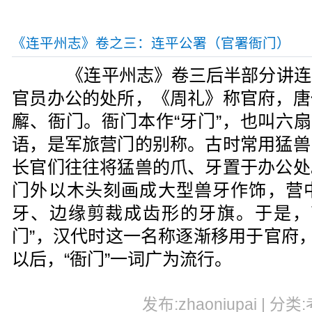
《连平州志》卷之三：连平公署（官署衙门）
《连平州志》卷三后半部分讲连
官员办公的处所，《周礼》称官府，唐
廨、衙门。衙门本作“牙门”，也叫六扇
语，是军旅营门的别称。古时常用猛兽
长官们往往将猛兽的爪、牙置于办公处
门外以木头刻画成大型兽牙作饰，营
牙、边缘剪裁成齿形的牙旗。于是，
门”，汉代时这一名称逐渐移用于官府，
以后，“衙门”一词广为流行。
发布:zhaoniupai | 分类