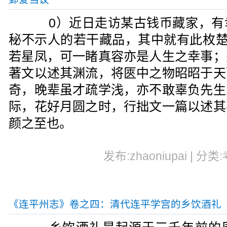
0）近日走访某古钱币藏家，有
秘不示人的若干藏品，其中就有此枚楚
若星凤，可一睹真容亦是人生之幸事；
著文以述其渊流，将匧中之物昭昭于天
奇，晚辈虽才疏学浅，亦不敢辜负先生
际，花好月圆之时，行拙文一篇以述其
颜之至也。
发布:zhaoniupai | 分类
《连平州志》卷之四：清代连平学宫的乡饮酒礼