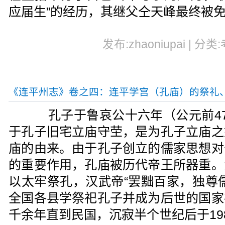
应届生”的经历，其继父仝天峰最终被
发布:zhaoniupai | 分类
《连平州志》卷之四：连平学宫（孔庙）的祭礼
孔子于鲁哀公十六年（公元前47
于孔子旧宅立庙守茔，是为孔子立庙之
庙的由来。由于孔子创立的儒家思想对
的重要作用，孔庙被历代帝王所器重。
以太牢祭孔，汉武帝“罢黜百家，独尊
全国各县学祭祀孔子并成为后世的国家
千余年直到民国，沉寂半个世纪后于19