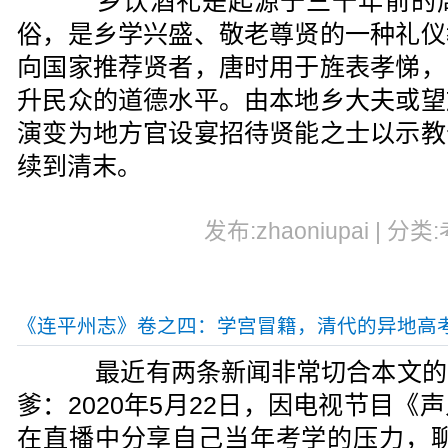
乡饮酒礼是起源于三千年前的周
俗，是乡学兴盛、敬老尊贤的一种礼仪
向国家推荐贤者，唐时用于旌表孝悌，
升民众的道德水平。由本地乡大夫或望
演变为地方官设宴招待贤能之士以示教
续到清末。
发布:zhaoniupai | 分类
《连平州志》卷之四：学宫冒籍，清代的异地高
最近有两条新闻非常切合本文的
爹：2020年5月22日，因电视节目
在直播中分享自己当年考学的压力，聊