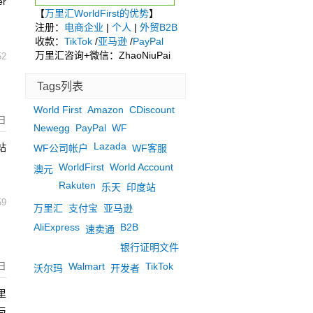
r
【
万里汇WorldFirst的优势
】
注册：
电商企业
|
个人
|
外贸B2B
收款：
TikTok
/
亚马逊
/
PayPal
万里汇咨询+微信：ZhaoNiuPai
52
Tags列表
World First
Amazon
CDiscount
0日
Newegg
PayPal
WF
Lazada
站
WF公司帐户
WF客服
WorldFirst
World Account
澳元
Rakuten
乐天
印度站
59
万里汇
支付宝
亚马逊
AliExpress
B2B
速卖通
银行证明文件
Walmart
TikTok
日
沃尔玛
开发者
里
与