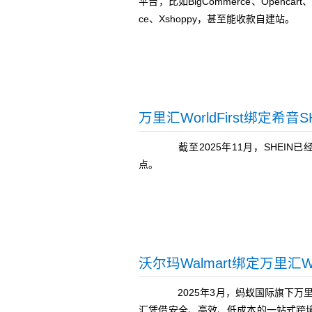
平台，比如BigCommerce、Opencart、S
ce、Xshoppy，甚至能收款自建站。
万里汇WorldFirst绑定希音
截至2025年11月，SHEIN
点。
沃尔玛Walmart绑定万里汇Wo
2025年3月，蚂蚁国际旗下万里汇（
汇凭借安全、高效、低成本的一站式跨