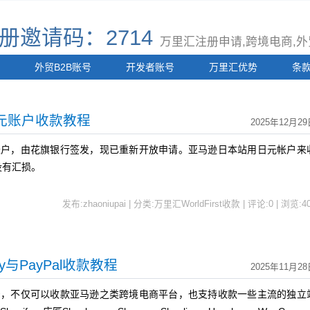
t注册邀请码：2714
万里汇注册申请,跨境电商,外贸
外贸B2B账号
开发者账号
万里汇优势
条
元账户收款教程
2025年12月2
收款账户，由花旗银行签发，现已重新开放申请。亚马逊日本站用日元帐户来
没有汇损。
发布:zhaoniupai | 分类:万里汇WorldFirst收款 | 评论:0 | 浏览:
4
ify与PayPal收款教程
2025年11月2
商账号，不仅可以收款亚马逊之类跨境电商平台，也支持收款一些主流的独立