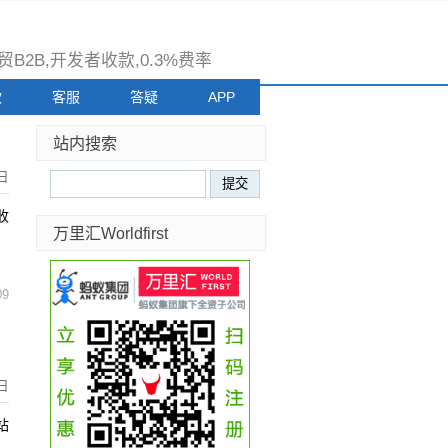
B2B,开发者收款,0.3%费率
款
客服
答疑
APP
站内搜索
9日
收
万里汇Worldfirst
09
8日
站