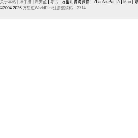
关于本站
|
照牛排
|
派安盈
|
考古
| 万里汇咨询微信：ZhaoNiuPai |
A
|
Map
| 粤
©2004-2026
万里汇WorldFirst注册邀请码：2714