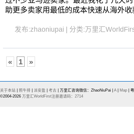
过不少亚马逊卖家。
最近我花了几天
时
助更多卖家用最低的成本快速从海外收
发布:zhaoniupai | 分类:万里汇WorldFir
«
1
»
关于本站
|
照牛排
|
派安盈
|
考古
| 万里汇咨询微信：ZhaoNiuPai |
A
|
Map
| 粤
©2004-2026
万里汇WorldFirst注册邀请码：2714