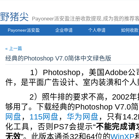
野猪尖
Payoneer派安盈注册收款提现,成为我的推
Payoneer派安盈
企业申请
个人申请
如何收款
« 上一篇
经典的Photoshop V7.0简体中文绿色版
1）Photoshop，美国Adob
件，是平面广告设计、室内装潢和个人
2）照牛排的要求不高，2002年推出的P
够用了。下载经典的Photoshop V7
网盘
，
115网盘
，
华为网盘
，只有14
化工具，否则PS7会提示“
不能完成请
无效
”。此版本通杀32和64位的
WinXP