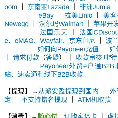
oom
｜
东南亚Lazada
｜
非洲Jumia
eBay
｜
拉美Linio
｜
美客多
Newegg
｜
沃尔玛Walmart
｜
苹果开
法国乐天
｜
法国CDiscou
e、eMAG、Wayfair、京东印尼
｜
波兰A
如何向Payoneer充值
｜
如
｜
请求付款
（
答疑
） ｜
收款审核时“待
Payoneer外贸e户通B2
站、速卖通和线下B2B收款
【提现】→
从派安盈提现到国内
｜
外
定
｜
不支持错名提现
｜
ATM机取款
【消费】→
随心付
：
订购实体卡
｜
虚