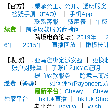
【官方】→
秉承公正、公开、透明服务
｜
答疑手册（FAQ）
｜
手机App
联系客服
｜
费用表
｜
年费
续费
｜
跨境收款服务商拷问
跨境电商论坛：
2019年
｜
6年
｜
2015年
｜
直播回放
｜
橄榄枝
【收款】→
亚马逊绑定派安盈
｜
更换
｜
账户对账单
｜
子账户和KYC证明
提前放款服务
｜
跨境电商
缴费
（
答疑
） ｜
如何评价Payoneer
最新平台
：
Chewy
｜
Che
独家平台
｜
TikTok直播
｜
TikTok Sho
老平台：
PayPal
｜
Wish