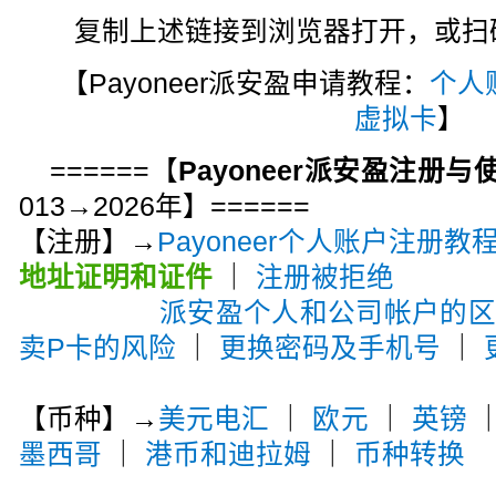
复制上述链接到浏览器打开，或扫码注
【Payoneer派安盈申请教程：
个人
虚拟卡
】
======【
Payoneer派安盈注册
013→2026年】======
【注册】→
Payoneer个人账户注册教
地址证明和证件
｜
注册被拒绝
派安盈个人和公司帐户的
卖P卡的风险
｜
更换密码及手机号
｜
【币种】→
美元电汇
｜
欧元
｜
英镑
墨西哥
｜
港币和迪拉姆
｜
币种转换