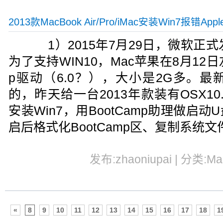
2013款MacBook Air/Pro/iMac安装Win7报错Appl
1）2015年7月29日，微软正式发布
为了支持WIN10，Mac苹果在8月12日
p驱动（6.0？），大小是2G多。
的，昨天给一台2013年款装有OSX10.10
安装Win7，用BootCamp助理做启
启后格式化BootCamp区、复制系统
发布:zhaoniupai | 分类:M
«
8
9
10
11
12
13
14
15
16
17
18
1