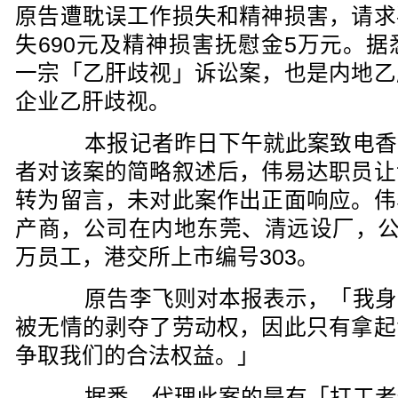
原告遭耽误工作损失和精神损害，请求
失690元及精神损害抚慰金5万元。
一宗「乙肝歧视」诉讼案，也是内地乙
企业乙肝歧视。
本报记者昨日下午就此案致电香
者对该案的简略叙述后，伟易达职员让
转为留言，未对此案作出正面响应。伟
产商，公司在内地东莞、清远设厂，公
万员工，港交所上市编号303。
原告李飞则对本报表示，「我身
被无情的剥夺了劳动权，因此只有拿起
争取我们的合法权益。」
据悉，代理此案的是有「打工者