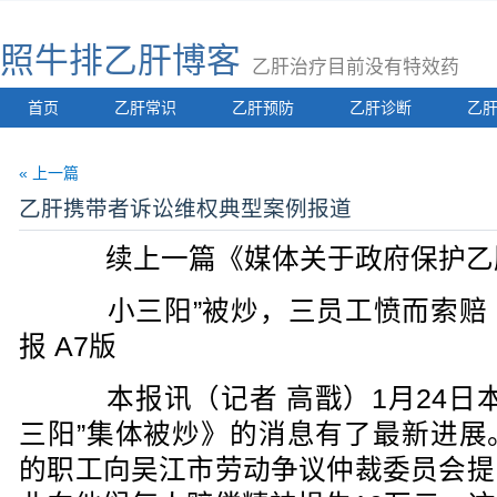
照牛排乙肝博客
乙肝治疗目前没有特效药
首页
乙肝常识
乙肝预防
乙肝诊断
乙
« 上一篇
乙肝携带者诉讼维权典型案例报道
续上一篇《媒体关于政府保护乙
小三阳”被炒，三员工愤而索赔 20
报 A7版
本报讯（记者 高戬）1月24日本
三阳”集体被炒》的消息有了最新进展
的职工向吴江市劳动争议仲裁委员会提