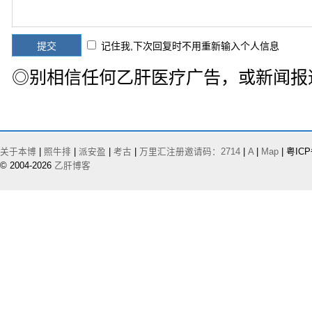
记住我,下次回复时不用重新输入个人信息
◎别相信任何乙肝医疗广告，或新闻报
关于本博
|
照牛排
|
派安盈
|
考古
|
万里汇注册邀请码：2714
|
A
|
Map
| 粤ICP
© 2004-2026
乙肝博客