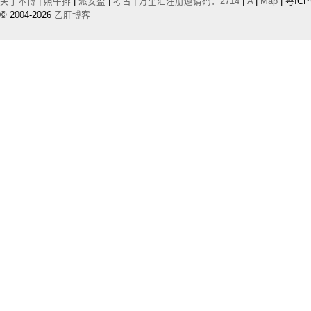
关于本博
|
照牛排
|
派安盈
|
考古
|
万里汇注册邀请码：2714
|
A
|
Map
| 粤ICP
© 2004-2026
乙肝博客