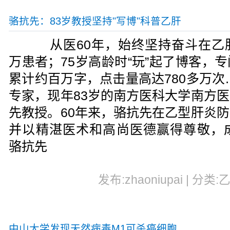
骆抗先：83岁教授坚持"写博"科普乙肝
从医60年，始终坚持奋斗在乙
万患者；75岁高龄时“玩”起了博客，
累计约百万字，点击量高达780多万次
专家，现年83岁的南方医科大学南方
先教授。60年来，骆抗先在乙型肝炎
并以精湛医术和高尚医德赢得尊敬，
骆抗先
发布:zhaoniupai | 分类:
中山大学发现天然病毒M1可杀癌细胞