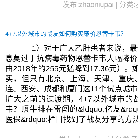
发布:zhaoniupai | 分类
4+7以外城市的战友如何购买廉价恩替卡韦？
1）对于广大乙肝患者来说，最
息莫过于抗病毒药物恩替卡韦大幅降价9
由2018年的255元猛降到17.36元）
实，但只有北京、上海、天津、重庆
连、西安、成都和厦门这11个试点城
扩大之前的过渡期，4+7以外城市的
韦？照牛排在雷闯的&ldquo;亿友&rdqu
医保&rdquo;栏目找到了战友分享的方