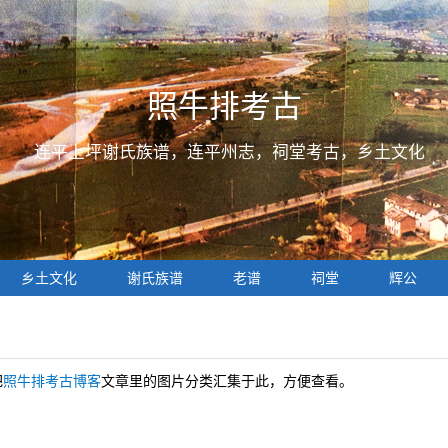
照牛排考古
连平上坪谢氏族谱，连平州志，祠堂考古，乡土文化
乡土文化
谢氏族谱
老谱
祠堂
辉公
把
照牛排考古博客
文章里的图片分类汇集于此，方便查看。