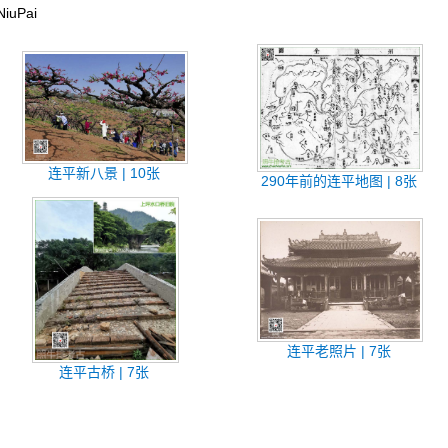
连平新八景 | 10张
290年前的连平地图 | 8张
连平老照片 | 7张
连平古桥 | 7张