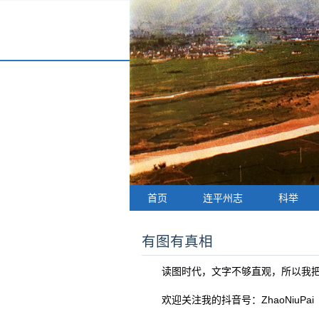
首页
连平州志
科举
有图有真相
读图时代，文字不够直观，所以我
欢迎关注我的抖音号：ZhaoNiuPai