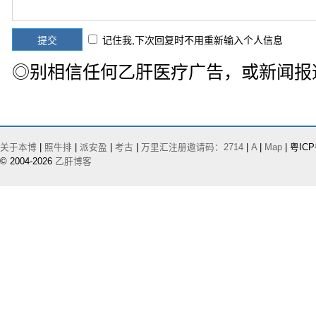
记住我,下次回复时不用重新输入个人信息
◎别相信任何乙肝医疗广告，或新闻报
关于本博
|
照牛排
|
派安盈
|
考古
|
万里汇注册邀请码：2714
|
A
|
Map
| 粤ICP
© 2004-2026
乙肝博客