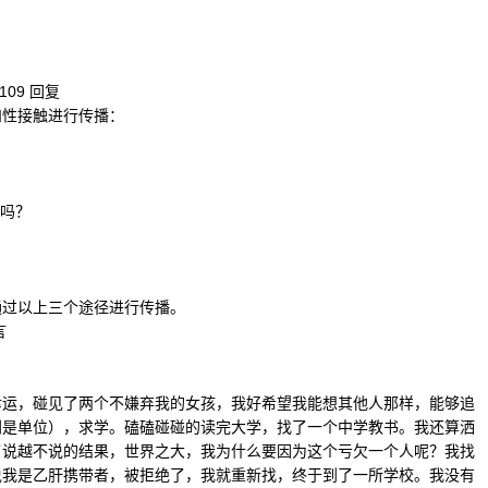
15109 回复
和性接触进行传播：
肝吗？
通过以上三个途径进行传播。
言
幸运，碰见了两个不嫌弃我的女孩，我好希望我能想其他人那样，能够追
别是单位），求学。磕磕碰碰的读完大学，找了一个中学教书。我还算洒
了说越不说的结果，世界之大，我为什么要因为这个亏欠一个人呢？我找
说我是乙肝携带者，被拒绝了，我就重新找，终于到了一所学校。我没有