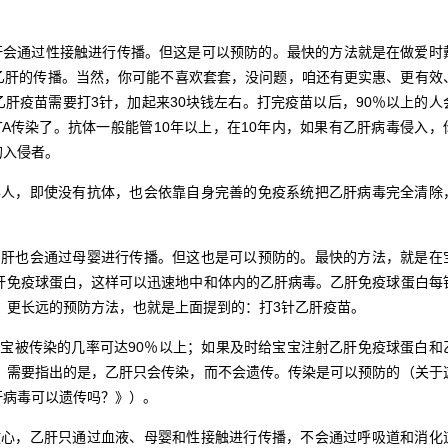
会通过性接触进行传播。但这是可以预防的。最快的方法就是在做爱时
乙肝的传播。当然，你可能不喜欢套套，没问题，咱还有更实惠、更有效
肝疫苗需要打3针，加起来30块钱左右。打完疫苗以后，90％以上的人
A传染了。抗体一般能管10年以上，在10年内，如果有乙肝病毒侵入，
的入侵者。
人，即使没有抗体，也会依靠自身完善的免疫系统把乙肝病毒完全清除
肝也会通过母婴进行传播。但这也是可以预防的。最快的方法，就是在
乙肝免疫球蛋白，这样可以迅速地中和体内的乙肝病毒。乙肝免疫球蛋白每
惠、更长远的预防方法，也就是上面提到的：打3针乙肝疫苗。
被传染的几率可达90％以上；如果及时给宝宝注射乙肝免疫球蛋白和
下。需要指出的是，乙肝只会传染，而不会遗传。传染是可以预防的（关于
肝病毒可以遗传吗？》）。
心，乙肝只通过血液、母婴和性接触进行传播，不会通过呼吸道和消化