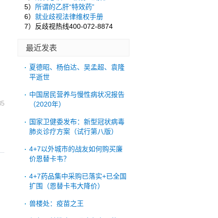
。
5）
所谓的乙肝“特效药”
6）
就业歧视法律维权手册
7）反歧视热线400-072-8874
最近发表
夏德昭、杨伯达、吴孟超、袁隆
平逝世
中国居民营养与慢性病状况报告
85
（2020年）
国家卫健委发布：新型冠状病毒
肺炎诊疗方案（试行第八版）
4+7以外城市的战友如何购买廉
价恩替卡韦？
4+7药品集中采购已落实+已全国
扩围（恩替卡韦大降价）
兽楼处：疫苗之王