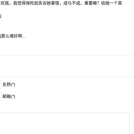
喜欢我，我觉得保险就告诉她事情，成与不成，重要嘛？给她一个真
言
那么难好啊...
名称(*)
邮箱(*)