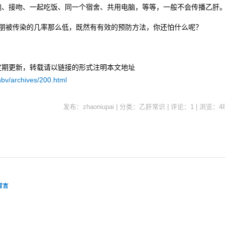
抱、接吻、一起吃饭、同一个宿舍、共用电脑，等等，一般不会传播乙肝
被传染的几率那么低，既然有有效的预防方法，你还怕什么呢？
定期更新，转载请以链接的形式注明本文地址
hbv/archives/200.html
发布：zhaoniupai | 分类：乙肝常识 | 评论：1 | 浏览：
4
留言