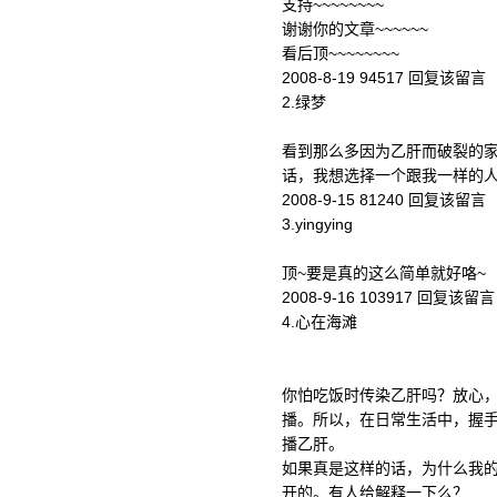
支持~~~~~~~~
谢谢你的文章~~~~~~
看后顶~~~~~~~~
2008-8-19 94517 回复该留言
2.绿梦
看到那么多因为乙肝而破裂的
话，我想选择一个跟我一样的
2008-9-15 81240 回复该留言
3.yingying
顶~要是真的这么简单就好咯~
2008-9-16 103917 回复该留言
4.心在海滩
你怕吃饭时传染乙肝吗？放心
播。所以，在日常生活中，握
播乙肝。
如果真是这样的话，为什么我
开的。有人给解释一下么？