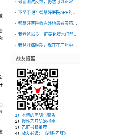
最新测试反馈，仍然可以正常购药的，不过发
不至于吧？智慧好医院APP的实体是西安交
戴
、
智慧好医院收完外地患者买药钱不发药，告诉
会
我老爸62岁，肝硬化腹水门静脉高压，15
你
我爸肝癌晚期，现在在广州中山大学附属第三
，
战友提醒
宝
针
乙
这
1）
本博的声明与警告
2）
慢性乙肝防治指南
3）
乙肝书籍推荐
道
4）
战友必读：《战胜乙肝》