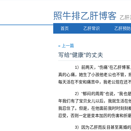
照牛排乙肝博客
乙肝
首页
乙肝常识
乙肝预防
« 上一篇
写给“健康”的丈夫
1）前两天，“伤痛”在乙肝博客
真的心痛，她生了小孩他老公也不管，
每天活在不安和痛苦中，我老公现在还不
2）“郁闷的周周”也说，“我也
年我们有了宝贝女儿以后，我就生活在
我忍住了。但是，在他面前我时时刻刻
忍受，否则一定是变本加厉的伤害和折磨
3）因为乙肝而反目甚至离婚的