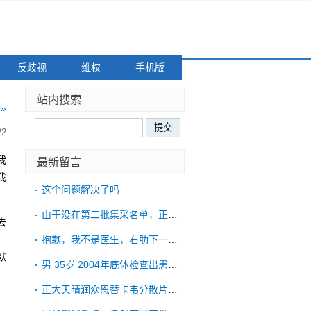
反歧视
维权
手机版
站内搜索
»
22
我
最新留言
我
这个问题解决了吗
由于没在第二批集采名单，正大天晴润众恩替
去
，
抱歉，我不是医生，右肋下一直胀紧的情况，
默
男 35岁 2004年底体检查出患有乙肝
正大天晴润众恩替卡韦分散片。有哪些省份可
，