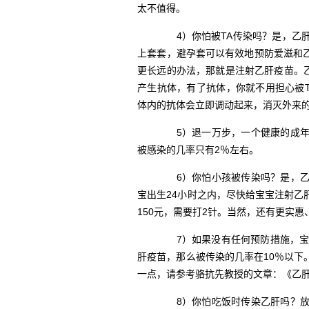
太不值得。
4）你怕被TA传染吗？是，乙肝
上套套，避孕套可以有效地预防爱滋和
更长远的办法，那就是注射乙肝疫苗。乙
产生抗体，有了抗体，你就不用担心被T
体内的抗体会立即调动起来，消灭外来
5）退一万步，一个健康的成年
被感染的几率只有2％左右。
6）你怕小孩被传染吗？是，乙
宝出生24小时之内，尽快给宝宝注射
150元，需要打2针。当然，还有更实
7）如果没有任何预防措施，宝宝
肝疫苗，那么被传染的几率在10％以
一点，请参考骆抗先教授的文章：《乙
8）你怕吃饭时传染乙肝吗？放