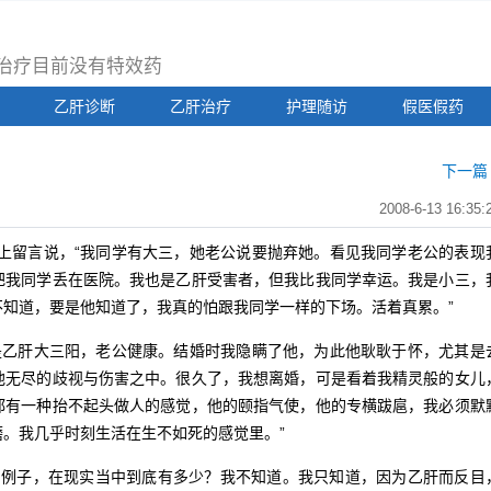
治疗目前没有特效药
乙肝诊断
乙肝治疗
护理随访
假医假药
下一篇 
2008-6-13 16:35:
上留言说，“我同学有大三，她老公说要抛弃她。看见我同学老公的表现
把我同学丢在医院。我也是乙肝受害者，但我比我同学幸运。我是小三，
知道，要是他知道了，我真的怕跟我同学一样的下场。活着真累。”
是乙肝大三阳，老公健康。结婚时我隐瞒了他，为此他耿耿于怀，尤其是
他无尽的歧视与伤害之中。很久了，我想离婚，可是看着我精灵般的女儿
都有一种抬不起头做人的感觉，他的颐指气使，他的专横跋扈，我必须默
。我几乎时刻生活在生不如死的感觉里。”
例子，在现实当中到底有多少？我不知道。我只知道，因为乙肝而反目