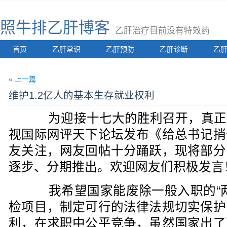
照牛排乙肝博客
乙肝治疗目前没有特效药
首页
乙肝常识
乙肝预防
乙肝诊断
乙
« 上一篇
维护1.2亿人的基本生存就业权利
为迎接十七大的胜利召开，真正
视国际网评天下论坛发布《给总书记捎
友关注，网友回帖十分踊跃，现将部分
逐步、分期推出。欢迎网友们积极发言
我希望国家能废除一般入职的“两
检项目，制定可行的法律法规切实保护
利，在求职中公平竞争，虽然国家出了