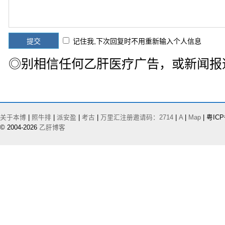
记住我,下次回复时不用重新输入个人信息
◎别相信任何乙肝医疗广告，或新闻报
关于本博
|
照牛排
|
派安盈
|
考古
|
万里汇注册邀请码：2714
|
A
|
Map
| 粤ICP
© 2004-2026
乙肝博客