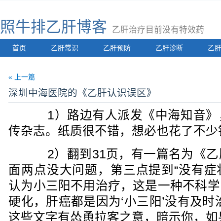
照牛排乙肝博客
乙肝治疗目前没有特效药
首页
乙肝常识
乙肝预防
乙肝诊断
乙
« 上一篇
深圳中海医院的《乙肝认识误区》
1）路边有人派发《中海知音》
传杂志。纸质很不错，想必也花了不少
2）翻到31页，有一篇名为《乙
面两点没大问题，第三点提到“没有症
认为小三阳不用治疗，这是一种不科学
硬化，肝癌都是因为‘小三阳’没有及时
这些文字有怂恿拉客之意，暗示你，如