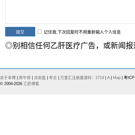
记住我,下次回复时不用重新输入个人信息
◎别相信任何乙肝医疗广告，或新闻报
关于本博
|
照牛排
|
派安盈
|
考古
|
万里汇注册邀请码：2714
|
A
|
Map
| 粤ICP
© 2004-2026
乙肝博客