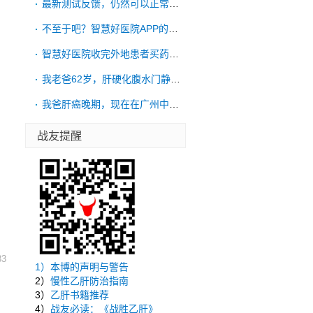
最新测试反馈，仍然可以正常购药的，不过发
不至于吧？智慧好医院APP的实体是西安交
智慧好医院收完外地患者买药钱不发药，告诉
我老爸62岁，肝硬化腹水门静脉高压，15
我爸肝癌晚期，现在在广州中山大学附属第三
战友提醒
33
1）
本博的声明与警告
2）
慢性乙肝防治指南
3）
乙肝书籍推荐
4）
战友必读：《战胜乙肝》