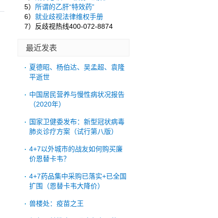
5）
所谓的乙肝“特效药”
6）
就业歧视法律维权手册
7）反歧视热线400-072-8874
最近发表
夏德昭、杨伯达、吴孟超、袁隆
平逝世
中国居民营养与慢性病状况报告
（2020年）
国家卫健委发布：新型冠状病毒
肺炎诊疗方案（试行第八版）
4+7以外城市的战友如何购买廉
价恩替卡韦？
4+7药品集中采购已落实+已全国
扩围（恩替卡韦大降价）
兽楼处：疫苗之王