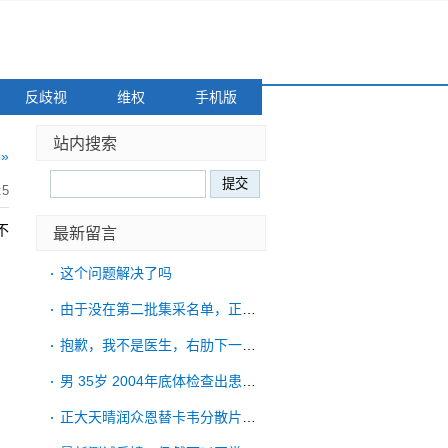
反歧视
维权
手机版
站内搜索
»
:5
不
最新留言
这个问题解决了吗
由于没在第二批集采名单，正大天晴润众恩替
抱歉，我不是医生，右肋下一直胀紧的情况，
男 35岁 2004年底体检查出患有乙肝
正大天晴润众恩替卡韦分散片。有哪些省份可