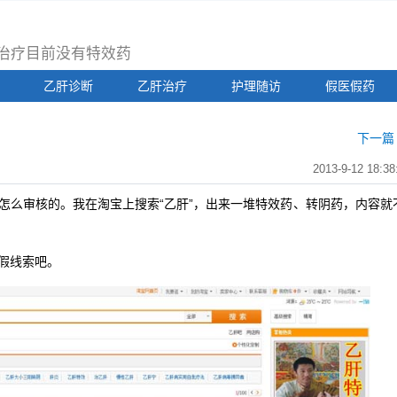
治疗目前没有特效药
乙肝诊断
乙肝治疗
护理随访
假医假药
下一篇 
2013-9-12 18:38
么审核的。我在淘宝上搜索“乙肝”，出来一堆特效药、转阴药，内容就
假线索吧。