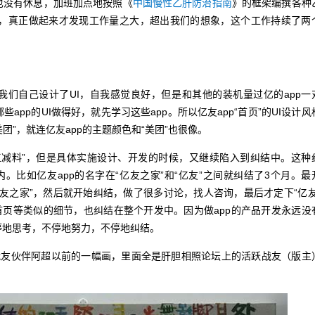
没有休息，加班加点地按照《
中国慢性乙肝防治指南
》的框架编撰各种
好，真正做起来才发现工作量之大，超出我们的想象，这个工作持续了两
我们自己设计了UI，自我感觉良好，但是和其他的装机量过亿的app一
pp的UI做得好，就先学习这些app。所以亿友app“首页”的UI设计风
团”，就连亿友app的主题颜色和“美团”也很像。
减料”，但是具体实施设计、开发的时候，又继续陷入到纠结中。这种
。比如亿友app的名字在“亿友之家”和“亿友”之间就纠结了3个月。最
友之家”，然后就开始纠结，做了很多讨论，找人咨询，最后才定下“亿友
首页等类似的细节，也纠结在整个开发中。因为做app的产品开发永远没
停地思考，不停地努力，不停地纠结。
肝战友伙伴阿超以前的一幅画，里面全是肝胆相照论坛上的活跃战友（版主