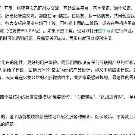
）开发，搭建真实乙肝战友交流、互助公益平台。基本常识、治疗知识
、肝硬化肝癌交流，都能在app搞定。在亿友，多一亿朋友，共同营造我
店、各大安卓应用商店均已上线，可扫描上图的二维码，或者在手机应用
载
（亿友安卓1.2.6版）。如果不想下载，也可以打开
这个网页
进行体验
，注册时可能遇到问题。只需要关闭app，再重启就可以顺利注册。
准用户的刚性，更好的用户体验。而我们团队没有任何互联网产品的经验
家给了建议，回到具体的“亿友”app的产品设计，却又不能照搬建议。
者、天天蹲在亿友公益的乙肝微信群中，看大家最感兴趣的，最刚性的需
个最核心的社区交流模块“我要咨询”、“心情驿站”、“抗战进行时”、“单
的，这个功能模块将系统性地介绍乙肝各种知识、医保政策、平等就业
化的问题。