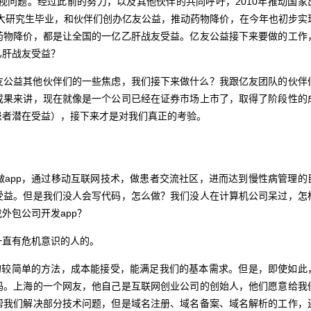
视问题。经过此前的努力，以及其他伙伴的共同呼吁，2010年推动国家
交大研究生毕业，和伙伴们创办亿友公益，推动药物降价，在今年也初步实
药物降价，都是让全国的一亿乙肝战友受益。亿友公益接下来要做的工作
乙肝战友受益？
公益其他伙伴们的一些焦虑，我们接下来做什么？我跟亿友团队的伙伴
成果来讲，现在就像是一个公司已经在证券市场上市了，取得了阶段性的
患者潜在受益），接下来才是对我们真正的考验。
做app，通过移动互联网技术，做患者交流社区，进而达到慢性病管理的
受益。但是我们没人会写代码，怎么做？我们没人在计算机公司呆过，怎
外包公司开发app？
直有危机意识的人的。
较简单的方法，成本能接受，能满足我们的基本需求。但是，即使如此
码。上海的一个网友，他自己是互联网创业公司的创始人，他们愿意给我
帮我们解决部分技术问题，但是域名注册、域名备案、域名解析的工作，