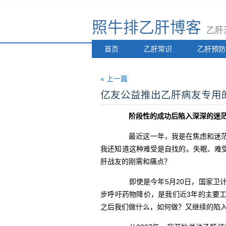
照牛排乙肝博客
乙肝
首页
乙肝常识
乙肝预防
« 上一篇
亿友公益推出乙肝病友专用的
阶段性的成功后陷入深深的迷
最近这一年，我是在焦虑和迷茫中
我还知道这种难受是自找的。失眠、难
肝战友的刚需和痛点？
即使是今年5月20日，国家卫计
步呼吁药物降价，是我们近3年的主要
之后我们做什么，如何做？又继续的陷