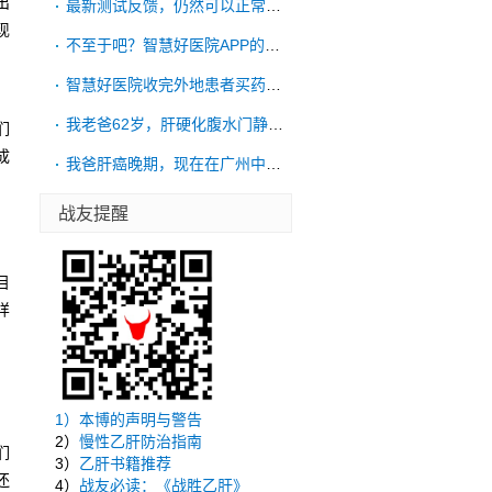
出
最新测试反馈，仍然可以正常购药的，不过发
现
不至于吧？智慧好医院APP的实体是西安交
，
智慧好医院收完外地患者买药钱不发药，告诉
我老爸62岁，肝硬化腹水门静脉高压，15
们
成
我爸肝癌晚期，现在在广州中山大学附属第三
战友提醒
目
样
1）
本博的声明与警告
，
2）
慢性乙肝防治指南
们
3）
乙肝书籍推荐
还
4）
战友必读：《战胜乙肝》