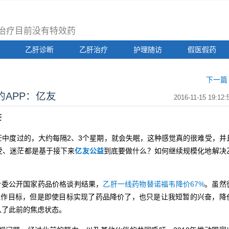
治疗目前没有特效药
乙肝诊断
乙肝治疗
护理随访
假医假药
下一篇 
APP：亿友
2016-11-15 19:12:
茫
度过的，大约每隔2、3个星期，就会失眠，这种感觉真的很难受，并
受、迷茫都是基于接下来
亿友公益
到底要做什么？如何继续规模化地解决
委公开国家药品价格谈判结果，
乙肝一线药物替诺福韦降价67%
。虽然
工作目标，但是即使目标实现了药品降价了，也只是让我短暂的兴奋，降
入了此前的焦虑状态。