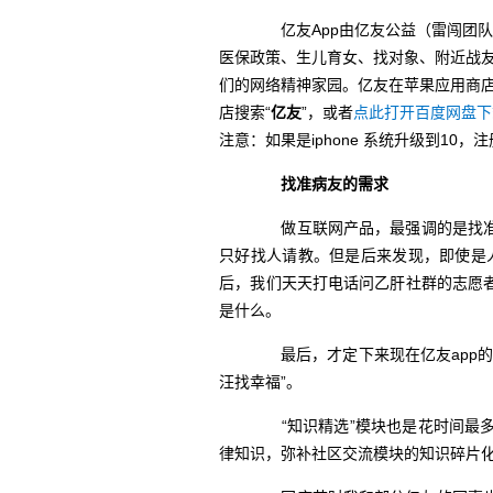
亿友App由亿友公益（雷闯团队
医保政策、生儿育女、找对象、附近战友
们的网络精神家园。亿友在苹果应用商
店搜索“
亿友
”，或者
点此打开百度网盘下
注意：如果是iphone 系统升级到10
找准病友的需求
做互联网产品，最强调的是找
只好找人请教。但是后来发现，即使是人
后，我们天天打电话问乙肝社群的志愿
是什么。
最后，才定下来现在亿友app的四
汪找幸福”。
“知识精选”模块也是花时间最多
律知识，弥补社区交流模块的知识碎片