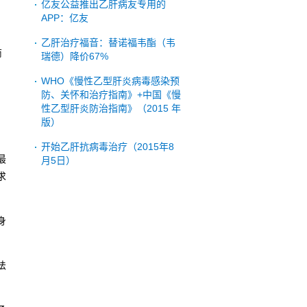
亿友公益推出乙肝病友专用的
APP：亿友
、
乙肝治疗福音：替诺福韦酯（韦
商
瑞德）降价67%
。
WHO《慢性乙型肝炎病毒感染预
防、关怀和治疗指南》+中国《慢
性乙型肝炎防治指南》（2015 年
版）
，
开始乙肝抗病毒治疗（2015年8
最
月5日）
求
身
法