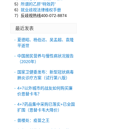
5）
所谓的乙肝“特效药”
6）
就业歧视法律维权手册
7）反歧视热线400-072-8874
最近发表
夏德昭、杨伯达、吴孟超、袁隆
平逝世
中国居民营养与慢性病状况报告
（2020年）
国家卫健委发布：新型冠状病毒
肺炎诊疗方案（试行第八版）
4+7以外城市的战友如何购买廉
价恩替卡韦？
4+7药品集中采购已落实+已全国
扩围（恩替卡韦大降价）
兽楼处：疫苗之王