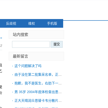
反歧视
维权
手机版
站内搜索
»
57
最新留言
且
这个问题解决了吗
乙
由于没在第二批集采名单，正大天晴润众恩替
抱歉，我不是医生，右肋下一直胀紧的情况，
徒
男 35岁 2004年底体检查出患有乙肝
价
正大天晴润众恩替卡韦分散片。有哪些省份可