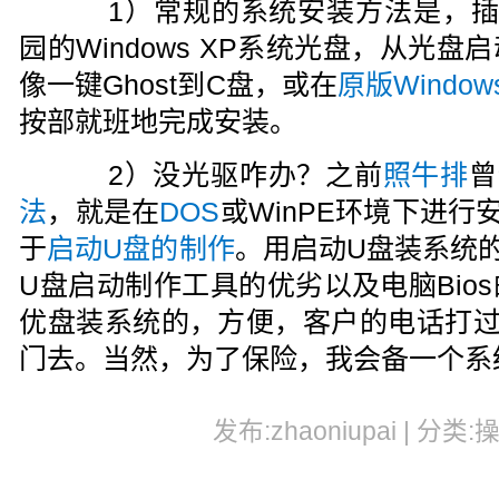
1）常规的系统安装方法是，插
园的Windows XP系统光盘，从光
像一键Ghost到C盘，或在
原版Window
按部就班地完成安装。
2）没光驱咋办？之前
照牛排
曾
法
，就是在
DOS
或WinPE环境下进
于
启动U盘的制作
。用启动U盘装系统
U盘启动制作工具的优劣以及电脑Bio
优盘装系统的，方便，客户的电话打过
门去。当然，为了保险，我会备一个系
发布:zhaoniupai | 分类: