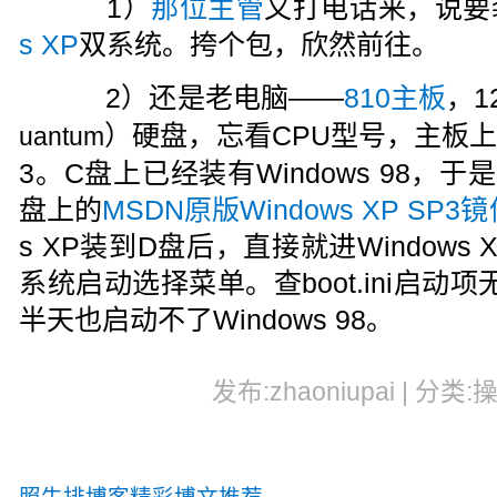
1）
那位主管
又打电话来，说要
s XP
双系统。挎个包，欣然前往。
2）还是老电脑——
810主板
，1
）硬盘，忘看CPU型号，主板上
uantum
3。C盘上已经装有Windows 98，
盘上的
MSDN原版Windows XP SP3
s XP装到D盘后，直接就进Window
系统启动选择菜单。查boot.ini启动项无
半天也启动不了Windows 98。
发布:zhaoniupai | 分类: