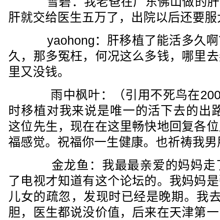
雪碧：我老爸在广东佛山做的肝
肝就交给医生五万了，出院以后还要服
yaohong：肝移植了能活多久
久，那多冤枉，何况这么多钱，哪里去
里又没钱。
雨中枫叶：（引用不死鸟在2004-11-
时移植对我来说是唯一的活下去的出路
这位先生，现在在这里畅快地回复各位
福感觉。祝福你一生健康。也祈祷我男
金龙鱼：我最最亲爱的妈妈走了
了电视才知道有这个论坛的。我妈妈是
儿女的疏忽，发现时已经是晚期。我去
胆，医生都说没价值，后来在天津第一