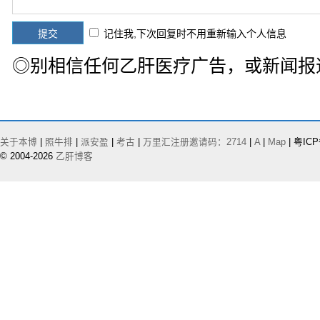
记住我,下次回复时不用重新输入个人信息
◎别相信任何乙肝医疗广告，或新闻报
关于本博
|
照牛排
|
派安盈
|
考古
|
万里汇注册邀请码：2714
|
A
|
Map
| 粤ICP
© 2004-2026
乙肝博客