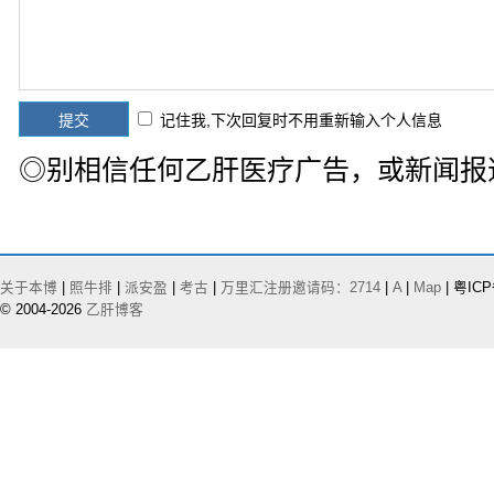
记住我,下次回复时不用重新输入个人信息
◎别相信任何乙肝医疗广告，或新闻报
关于本博
|
照牛排
|
派安盈
|
考古
|
万里汇注册邀请码：2714
|
A
|
Map
| 粤ICP
© 2004-2026
乙肝博客