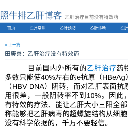
照牛排乙肝博客
乙肝治疗目前没有特效药
首页
乙肝常识
乙肝预防
乙肝诊断
乙
« 上一篇
田庚善：乙肝治疗没有特效药
目前国内外所有的
乙肝治疗
药
多数只能使40%左右的e抗原（HBeA
（HBV DNA）阴转，而对乙肝表面抗原
用很差，一般阴转率不到10%。因此
有特效的疗法、能让乙肝大小三阳全部
称能够把乙肝病毒的超螺旋结构从细胞
没有科学依据的，千万不要轻信。