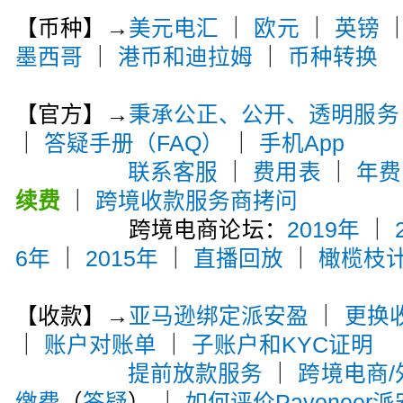
【币种】→
美元电汇
｜
欧元
｜
英镑
墨西哥
｜
港币和迪拉姆
｜
币种转换
【官方】→
秉承公正、公开、透明服务
｜
答疑手册（FAQ）
｜
手机App
联系客服
｜
费用表
｜
年费
续费
｜
跨境收款服务商拷问
跨境电商论坛：
2019年
｜
6年
｜
2015年
｜
直播回放
｜
橄榄枝
【收款】→
亚马逊绑定派安盈
｜
更换
｜
账户对账单
｜
子账户和KYC证明
提前放款服务
｜
跨境电商
缴费
（
答疑
） ｜
如何评价Payoneer