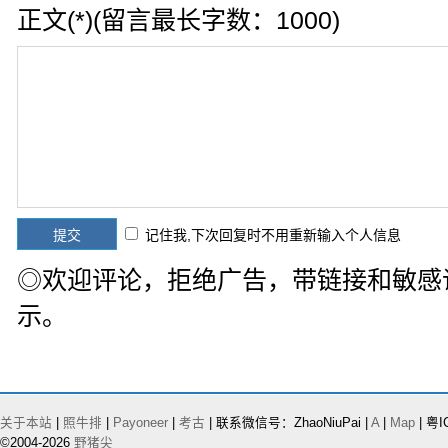
正文(*)(留言最长字数：1000)
记住我,下次回复时不用重新输入个人信息
◎欢迎评论，拒绝广告，带链接和敏感
示。
关于本站
|
照牛排
|
Payoneer
|
考古
| 联系微信号：ZhaoNiuPai |
A
|
Map
| 粤I
©2004-2026
野猪尖