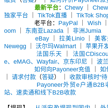
最新平台
：
Chewy
｜
Che
独家平台
｜
TikTok直播
｜
TikTok Sho
老平台：
PayPal
｜
Wish
oom
｜
东南亚Lazada
｜
非洲Jumia
eBay
｜
拉美Linio
｜
美客多
Newegg
｜
沃尔玛Walmart
｜
苹果开
法国乐天
｜
法国CDiscou
e、eMAG、Wayfair、京东印尼
｜
波兰A
如何向Payoneer充值
｜
如
｜
请求付款
（
答疑
） ｜
收款审核时“待
Payoneer外贸e户通B2
站、速卖通和线下B2B收款
【提现】→
从派安盈提现到国内
｜
外