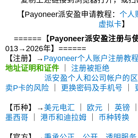
【Payoneer派安盈申请教程：
个人
虚拟卡
】
======【
Payoneer派安盈注册
013→2026年】======
【注册】→
Payoneer个人账户注册教
地址证明和证件
｜
注册被拒绝
派安盈个人和公司帐户的
卖P卡的风险
｜
更换密码及手机号
｜
【币种】→
美元电汇
｜
欧元
｜
英镑
墨西哥
｜
港币和迪拉姆
｜
币种转换
【官方】→
秉承公正、公开、透明服务