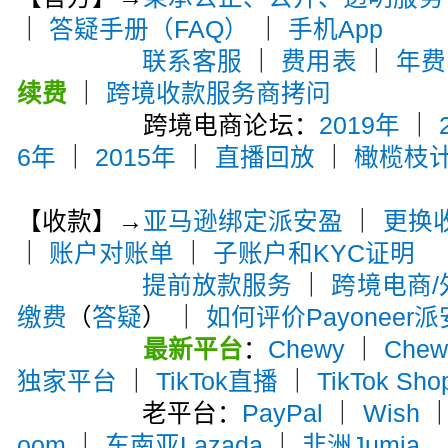
｜
答疑手册（FAQ）
｜
手机App
联系客服
｜
费用表
｜
年费
续费
｜
跨境收款服务商拷问
跨境电商论坛：
2019年
｜
6年
｜
2015年
｜
直播回放
｜
橄榄枝
【收款】→
亚马逊绑定派安盈
｜
更换
｜
账户对账单
｜
子账户和KYC证明
提前放款服务
｜
跨境电商
缴费
（
答疑
） ｜
如何评价Payoneer
最新平台
：
Chewy
｜
Che
独家平台
｜
TikTok直播
｜
TikTok Sho
老平台：
PayPal
｜
Wish
oom
｜
东南亚Lazada
｜
非洲Jumia