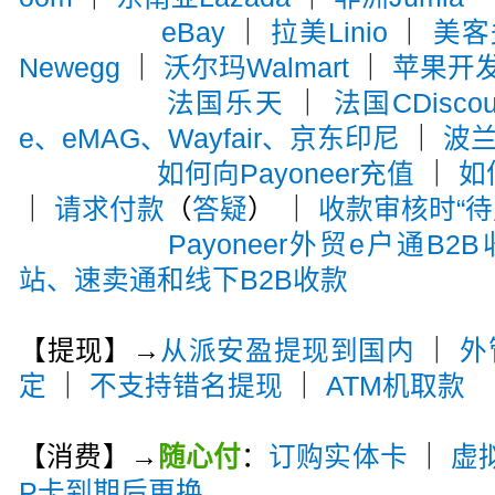
eBay
｜
拉美Linio
｜
美客多
Newegg
｜
沃尔玛Walmart
｜
苹果开
法国乐天
｜
法国CDiscou
e、eMAG、Wayfair、京东印尼
｜
波兰A
如何向Payoneer充值
｜
如
｜
请求付款
（
答疑
） ｜
收款审核时“待
Payoneer外贸e户通B2
站、速卖通和线下B2B收款
【提现】→
从派安盈提现到国内
｜
外
定
｜
不支持错名提现
｜
ATM机取款
【消费】→
随心付
：
订购实体卡
｜
虚
P卡到期后更换