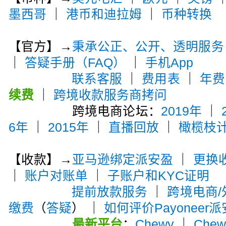
墨西哥
｜
港币和迪拉姆
｜
币种转换
【官方】→
秉承公正、公开、透明服务
｜
答疑手册（FAQ）
｜
手机App
联系客服
｜
费用表
｜
年费
续费
｜
跨境收款服务商拷问
跨境电商论坛：
2019年
｜
6年
｜
2015年
｜
直播回放
｜
橄榄枝
【收款】→
亚马逊绑定派安盈
｜
更换
｜
账户对账单
｜
子账户和KYC证明
提前放款服务
｜
跨境电商
缴费
（
答疑
） ｜
如何评价Payoneer
最新平台
：
Chewy
｜
Che