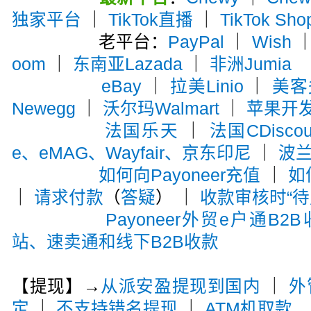
独家平台
｜
TikTok直播
｜
TikTok Sho
老平台：
PayPal
｜
Wish
oom
｜
东南亚Lazada
｜
非洲Jumia
eBay
｜
拉美Linio
｜
美客多
Newegg
｜
沃尔玛Walmart
｜
苹果开
法国乐天
｜
法国CDiscou
e、eMAG、Wayfair、京东印尼
｜
波兰A
如何向Payoneer充值
｜
如
｜
请求付款
（
答疑
） ｜
收款审核时“待
Payoneer外贸e户通B2
站、速卖通和线下B2B收款
【提现】→
从派安盈提现到国内
｜
外
定
｜
不支持错名提现
｜
ATM机取款