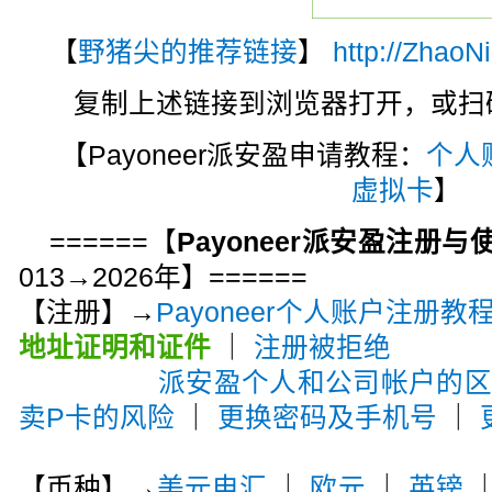
【
野猪尖的推荐链接
】
http://ZhaoN
复制上述链接到浏览器打开，或扫码注
【Payoneer派安盈申请教程：
个人
虚拟卡
】
======【
Payoneer派安盈注册
013→2026年】======
【注册】→
Payoneer个人账户注册教
地址证明和证件
｜
注册被拒绝
派安盈个人和公司帐户的
卖P卡的风险
｜
更换密码及手机号
｜
【币种】→
美元电汇
｜
欧元
｜
英镑