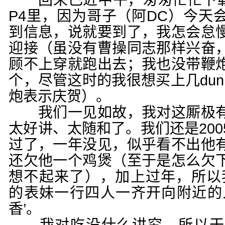
回来已近中午，匆匆忙忙下载
P4里，因为哥子（阿DC）今天
到信息，说就要到了，我怎会怠
迎接（虽没有曹操同志那样兴奋
顾不上穿就跑出去；我也没带鞭
个，尽管这时的我很想买上几dun
炮表示庆贺）。
我们一见如故，我对这厮极有
太好讲、太随和了。我们还是20
过了，一年没见，似乎看不出他
还欠他一个鸡煲（至于是怎么欠
想不起来了），加上过年，所以
的表妹一行四人一齐开向附近的
香’。