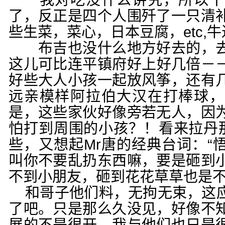
我对吃没什么讲究，所以干
了，反正是四个人围歼了一只清
些生菜，菜心，日本豆腐，etc,
布吉也没什么地方好去的，去
这儿可比连平镇府好上好几倍－
好些大人小孩一起放风筝，还有
远亲模样阿拉伯大汉在打棒球，
是，这些家伙好像旁若无人，因
怕打到周围的小孩？！看来拉丹
些，又想起Mr唐的经典台词：“
叫你不要乱扔东西嘛，要是砸到
不到小朋友，砸到花花草草也是不好的嘛
和哥子他们料，无拘无束，这
了吧。只是那么久没见，好像不