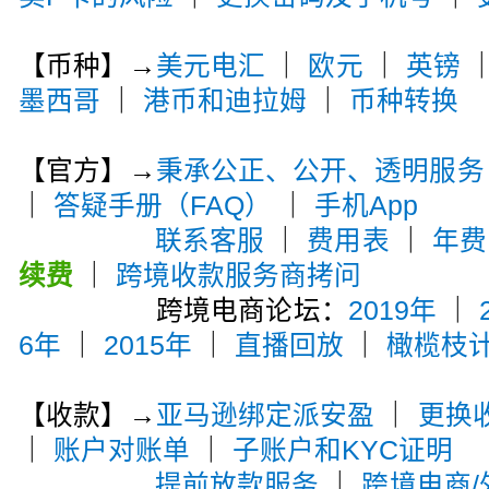
【币种】→
美元电汇
｜
欧元
｜
英镑
墨西哥
｜
港币和迪拉姆
｜
币种转换
【官方】→
秉承公正、公开、透明服务
｜
答疑手册（FAQ）
｜
手机App
联系客服
｜
费用表
｜
年费
续费
｜
跨境收款服务商拷问
跨境电商论坛：
2019年
｜
6年
｜
2015年
｜
直播回放
｜
橄榄枝
【收款】→
亚马逊绑定派安盈
｜
更换
｜
账户对账单
｜
子账户和KYC证明
提前放款服务
｜
跨境电商