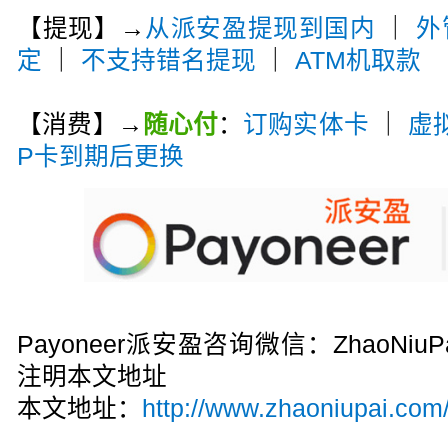
【提现】→
从派安盈提现到国内
｜
外
定
｜
不支持错名提现
｜
ATM机取款
【消费】→
随心付
：
订购实体卡
｜
虚
P卡到期后更换
Payoneer派安盈咨询微信：ZhaoN
注明本文地址
本文地址：
http://www.zhaoniupai.com/