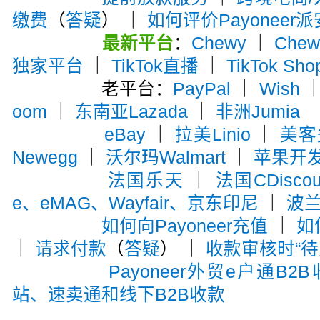
缴费
（
答疑
） ｜
如何评价Payoneer
最新平台
：
Chewy
｜
Che
独家平台
｜
TikTok直播
｜
TikTok Sho
老平台：
PayPal
｜
Wish
oom
｜
东南亚Lazada
｜
非洲Jumia
eBay
｜
拉美Linio
｜
美客多
Newegg
｜
沃尔玛Walmart
｜
苹果开
法国乐天
｜
法国CDiscou
e、eMAG、Wayfair、京东印尼
｜
波兰A
如何向Payoneer充值
｜
如
｜
请求付款
（
答疑
） ｜
收款审核时“待
Payoneer外贸e户通B2
站、速卖通和线下B2B收款