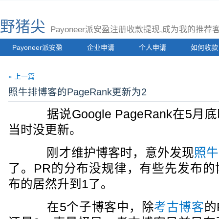
野猪尖
Payoneer派安盈注册收款提现,成为我的推
Payoneer派安盈
企业申请
个人申请
如何收款
« 上一篇
照牛排博客的PageRank更新为2
据说Google PageRank在5
当时没更新。
刚才维护博客时，意外发现
照牛
了。PR的分布没规律，有些先发布的
布的居然升到1了。
在5个子博客中，除
考古博客
的