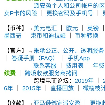
派安盈个人和公司帐户的
卖P卡的风险
｜
更换密码及手机号
｜
【币种】→
美元电汇
｜
欧元
｜
英镑
墨西哥
｜
港币和迪拉姆
｜
币种转换
【官方】→
秉承公正、公开、透明服务
｜
答疑手册（FAQ）
｜
手机App
联系客服
｜
费用表
｜
年费
续费
｜
跨境收款服务商拷问
跨境电商论坛：
2019年
｜
6年
｜
2015年
｜
直播回放
｜
橄榄枝
【收款】→
亚马逊绑定派安盈
｜
更换