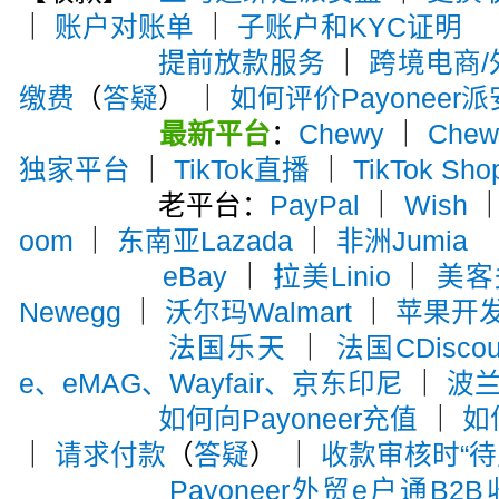
｜
账户对账单
｜
子账户和KYC证明
提前放款服务
｜
跨境电商
缴费
（
答疑
） ｜
如何评价Payoneer
最新平台
：
Chewy
｜
Che
独家平台
｜
TikTok直播
｜
TikTok Sho
老平台：
PayPal
｜
Wish
oom
｜
东南亚Lazada
｜
非洲Jumia
eBay
｜
拉美Linio
｜
美客多
Newegg
｜
沃尔玛Walmart
｜
苹果开
法国乐天
｜
法国CDiscou
e、eMAG、Wayfair、京东印尼
｜
波兰A
如何向Payoneer充值
｜
如
｜
请求付款
（
答疑
） ｜
收款审核时“待
Payoneer外贸e户通B2