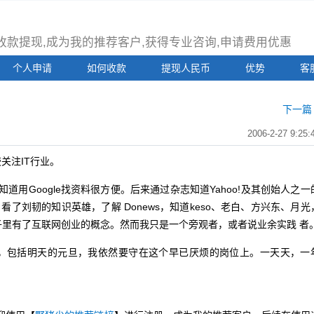
注册收款提现,成为我的推荐客户,获得专业咨询,申请费用优惠
个人申请
如何收款
提现人民币
优势
客
下一篇 
2006-2-27 9:25:
关注IT行业。
用Google找资料很方便。后来通过杂志知道Yahoo!及其创始人之一
看了刘韧的知识英雄，了解 Donews，知道keso、老白、方兴东、月光
里有了互联网创业的概念。然而我只是一个旁观者，或者说业余实践 者
包括明天的元旦，我依然要守在这个早已厌烦的岗位上。一天天，一