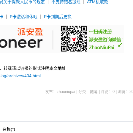
局关于提款人民币的规定
｜
不支持错名提现
｜
ATM机取款
卡
｜
P卡激活和休眠
｜
P卡到期后更换
uPai，转载请以链接的形式注明本文地址
log/archives/404.html
发布：zhaoniupai | 分类：随笔 | 评论：0 | 浏览：
3
名称(*)