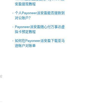
安盈提现教程
个人Payoneer派安盈能否提款到
对公账户？
Payoneer派安盈随心付万事达虚
拟卡预定教程
如何在Payoneer派安盈下载亚马
逊账户对账单
02