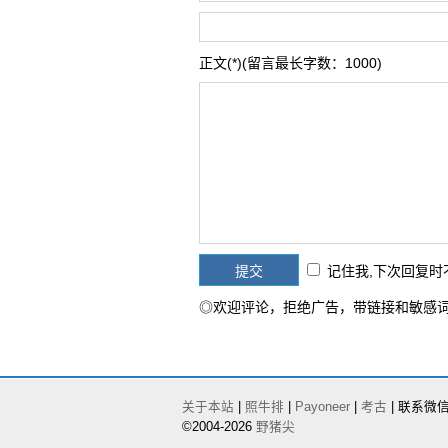
正文(*)(留言最长字数：1000)
记住我,下次回复
◎欢迎评论，拒绝广告，带链接和敏感
关于本站
|
照牛排
|
Payoneer
|
考古
| 联系微信号
©2004-2026
野猪尖