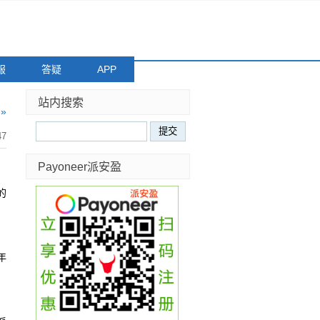
服
答疑
APP
站内搜索
»
47
Payoneer派安盈
的
，
。
年