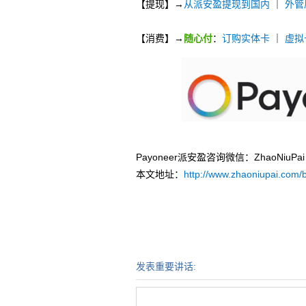
【提现】→
从派安盈提现到国内
｜
外管
【消费】→
随心付
：
订购实体卡
｜
虚拟
Payoneer派安盈咨询微信：ZhaoNi
本文地址：
http://www.zhaoniupai.com/b
发表重要讲话: