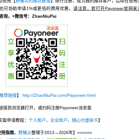
迎使用【
野猪尖的推荐链接
】进行注册，成为我的推荐客户，后续在使用
也可协助申请1%或更低的费用优惠。
请注意，若打开Payoneer官网来
册咨询，+微信号：ZhaoNiuPai
推荐链接
】
http://ZhaoNiuPai.com/Payoneer.html
链接到浏览器打开，或扫码注册Payoneer派安盈
r派安盈申请教程：
个人账户
、
企业账户
、
随心付虚拟卡
】
使用指南
，
野猪尖
整理于2013→2026年】======