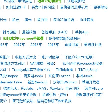
｜
公司账户申请教程
｜
地址证明和证件
｜
注册被拒绝
别
｜
如何注销P卡
｜
买卖P卡的风险
｜
更换密码及手机号
｜
更换邮箱
日元
｜
加元
｜
澳元
｜
墨西哥
｜
港币和迪拉姆
｜
币种转换
｜
封号原因
｜
最新政策
｜
答疑手册（FAQ）
｜
手机App
｜
如何减少Payoneer手续费
｜
跨境收款服务商拷问
018年
｜
2017年
｜
2016年
｜
2015年
｜
直播回放
｜
橄榄枝计划
款帐户
｜
收款方式对比
｜
账户对账单
｜
子账户和KYC证明
外贸收款方式对比
｜
VAT缴费
（
答疑
） ｜
如何评价Payoneer派安盈
y入驻
｜
Trendyol及其它独家平台
｜
TikTok直播
｜
TikTok Shop
虾皮Shopee
｜
俄罗斯Joom
｜
东南亚Lazada
｜
非洲Jumia
rcado Libre
｜
新蛋Newegg
｜
沃尔玛Walmart
｜
苹果开发者
｜
德国乐天、Real.de、eMAG、Wayfair、京东印尼
｜
波兰Allegro
用Payoneer派安盈收款
｜
请求付款
（
答疑
） ｜
收款审核时“待定”
款简介
｜
亚马逊印度站、速卖通和线下B2B收款