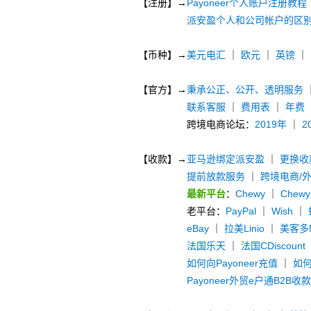
【注册】→
Payoneer个人账户注册教程
派安盈个人和公司帐户的区
【币种】→
美元电汇
｜
欧元
｜
英镑
｜
【官方】→
秉承公正、公开、透明服务
联系客服
｜
费用表
｜
年费
跨境电商论坛：
2019年
｜
2
【收款】→
亚马逊绑定派安盈
｜
更换收
提前放款服务
｜
跨境电商/
最新平台
：
Chewy
｜
Chew
老平台：
PayPal
｜
Wish
｜
eBay
｜
拉美Linio
｜
美客多Me
法国乐天
｜
法国CDiscount
如何向Payoneer充值
｜
如何
Payoneer外贸e户通B2B收