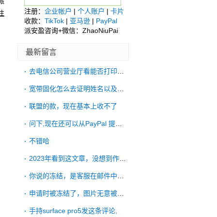
派
注册：
企业帐户
|
个人账户
|
卡片
注
收款：
TikTok
|
亚马逊
|
PayPal
派安盈咨询+微信：ZhaoNiuPai
最新留言
去电信公司营业厅看能否打印账单
宽带固化怎么去证明姓名以及账单地址啊
联盟的款，现在基本上收不了
问下,现在还可以从PayPal 提款到
不错哈
2023年看到这文章，没想到作者有一直更
你说的冻结，是客服在邮件中明确拒绝了吗？
申请时被冻结了，图片无意被手机ps过，申
手持surface pro5发这条评论,