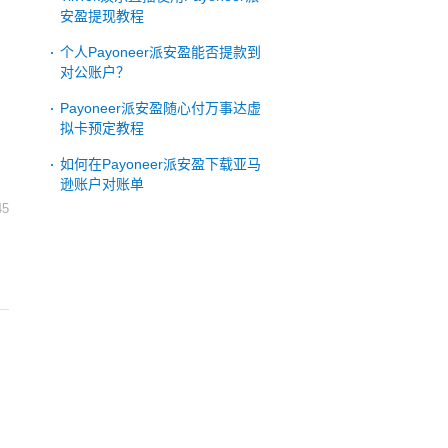
安盈提现教程
个人Payoneer派安盈能否提款到
对公账户？
Payoneer派安盈随心付万事达虚
拟卡预定教程
如何在Payoneer派安盈下载亚马
逊账户对账单
45