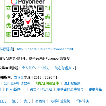
推荐链接
】
http://ZhaoNiuPai.com/Payoneer.html
链接到浏览器打开，或扫码注册Payoneer派安盈
r派安盈申请教程：
个人账户
、
企业账户
、
随心付虚拟卡
】
使用指南
，
野猪尖
整理于2013→2026年】======
｜
公司账户申请教程
｜
地址证明和证件
｜
注册被拒绝
别
｜
如何注销P卡
｜
买卖P卡的风险
｜
更换密码及手机号
｜
更换邮箱
日元
｜
加元
｜
澳元
｜
墨西哥
｜
港币和迪拉姆
｜
币种转换