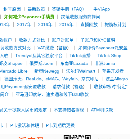
｜
封号原因
｜
最新政策
｜
答疑手册（FAQ）
｜
手机App
｜
如何减少Payoneer手续费
｜
跨境收款服务商拷问
018年
｜
2017年
｜
2016年
｜
2015年
｜
直播回放
｜
橄榄枝计划
款帐户
｜
收款方式对比
｜
账户对账单
｜
子账户和KYC证明
外贸收款方式对比
｜
VAT缴费
（
答疑
） ｜
如何评价Payoneer派安盈
y入驻
｜
Trendyol及其它独家平台
｜
TikTok直播
｜
TikTok Shop
虾皮Shopee
｜
俄罗斯Joom
｜
东南亚Lazada
｜
非洲Jumia
rcado Libre
｜
新蛋Newegg
｜
沃尔玛Walmart
｜
苹果开发者
｜
德国乐天、Real.de、eMAG、Wayfair、京东印尼
｜
波兰Allegro
用Payoneer派安盈收款
｜
请求付款
（
答疑
） ｜
收款审核时“待定”
款简介
｜
亚马逊印度站、速卖通和线下B2B收款
局关于提款人民币的规定
｜
不支持错名提现
｜
ATM机取款
卡
｜
P卡激活和休眠
｜
P卡到期后更换