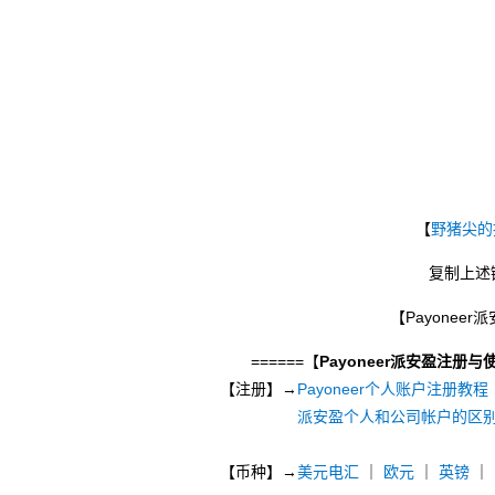
【
野猪尖的
复制上述
【Payonee
======【
Payoneer派安盈注册与
【注册】→
Payoneer个人账户注册教程
派安盈个人和公司帐户的区
【币种】→
美元电汇
｜
欧元
｜
英镑
｜