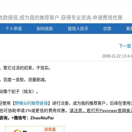
注册收款提现,成为我的推荐客户,获得专业咨询,申请费用优惠
个人申请
如何收款
提现人民币
优势
客
下一篇 
2008-11-22 13:4:
。靠它过活的初衷，不现实。
，百度一变脸，流量剧减。
站像个妃子（妓女）。
迎使用【
野猪尖的推荐链接
】进行注册，成为我的推荐客户，后续在使用
也可协助申请1%或更低的费用优惠。
请注意，若打开Payoneer官网来
册咨询，+微信号：ZhaoNiuPai