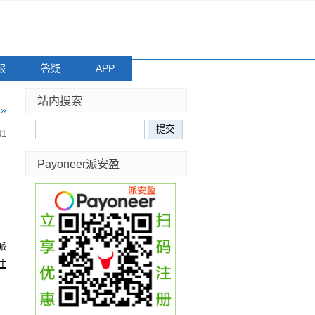
服
答疑
APP
站内搜索
»
41
Payoneer派安盈
派
注