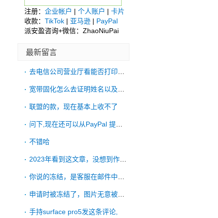
注册：
企业帐户
|
个人账户
|
卡片
收款：
TikTok
|
亚马逊
|
PayPal
派安盈咨询+微信：ZhaoNiuPai
最新留言
去电信公司营业厅看能否打印账单
宽带固化怎么去证明姓名以及账单地址啊
联盟的款，现在基本上收不了
问下,现在还可以从PayPal 提款到
不错哈
2023年看到这文章，没想到作者有一直更
你说的冻结，是客服在邮件中明确拒绝了吗？
申请时被冻结了，图片无意被手机ps过，申
手持surface pro5发这条评论,