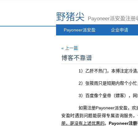
野猪尖
Payoneer派安盈
Payoneer派安盈
企业申请
« 上一篇
博客不靠谱
1）乙肝不热门，本博注定冷清
2）张筱雨只是短期内帮个小忙
3）百度像个皇帝（嫖客），网
如需注册Payoneer派安盈，欢
安盈时遇到问题能获得专属咨询服务，
册，是没有上述优惠的
。
Payoneer注