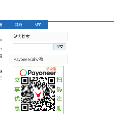
服
答疑
APP
站内搜索
»
57
份
Payoneer派安盈
派
注