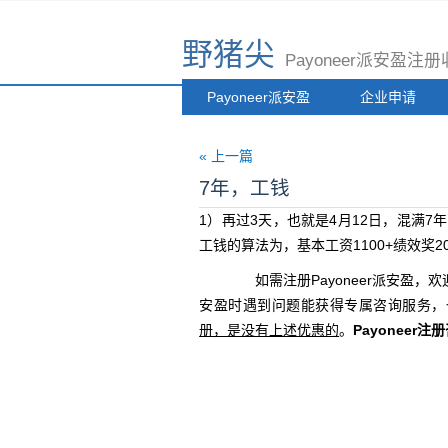
野猪尖
Payoneer派安盈
Payoneer派安盈
企业申请
« 上一篇
7年，工钱
1）再过3天，也就是4月12日，混满
工钱的算法为，基本工资1100+绩效奖20
如需注册Payoneer派安盈，欢
安盈时遇到问题能获得专属咨询服务，
册，是没有上述优惠的
。
Payoneer注