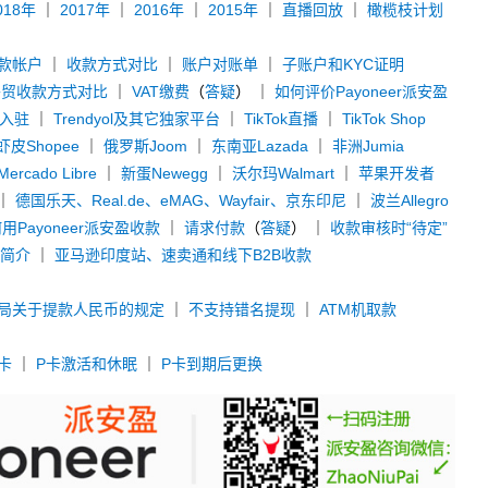
018年
｜
2017年
｜
2016年
｜
2015年
｜
直播回放
｜
橄榄枝计划
款帐户
｜
收款方式对比
｜
账户对账单
｜
子账户和KYC证明
外贸收款方式对比
｜
VAT缴费
（
答疑
） ｜
如何评价Payoneer派安盈
y入驻
｜
Trendyol及其它独家平台
｜
TikTok直播
｜
TikTok Shop
虾皮Shopee
｜
俄罗斯Joom
｜
东南亚Lazada
｜
非洲Jumia
rcado Libre
｜
新蛋Newegg
｜
沃尔玛Walmart
｜
苹果开发者
｜
德国乐天、Real.de、eMAG、Wayfair、京东印尼
｜
波兰Allegro
用Payoneer派安盈收款
｜
请求付款
（
答疑
） ｜
收款审核时“待定”
款简介
｜
亚马逊印度站、速卖通和线下B2B收款
局关于提款人民币的规定
｜
不支持错名提现
｜
ATM机取款
卡
｜
P卡激活和休眠
｜
P卡到期后更换