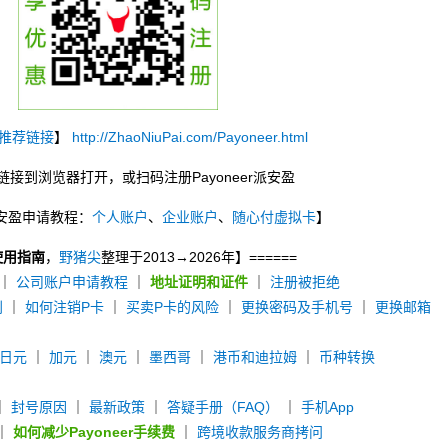
推荐链接
】
http://ZhaoNiuPai.com/Payoneer.html
链接到浏览器打开，或扫码注册Payoneer派安盈
r派安盈申请教程：
个人账户
、
企业账户
、
随心付虚拟卡
】
使用指南
，
野猪尖
整理于2013→2026年】======
｜
公司账户申请教程
｜
地址证明和证件
｜
注册被拒绝
别
｜
如何注销P卡
｜
买卖P卡的风险
｜
更换密码及手机号
｜
更换邮箱
日元
｜
加元
｜
澳元
｜
墨西哥
｜
港币和迪拉姆
｜
币种转换
｜
封号原因
｜
最新政策
｜
答疑手册（FAQ）
｜
手机App
｜
如何减少Payoneer手续费
｜
跨境收款服务商拷问