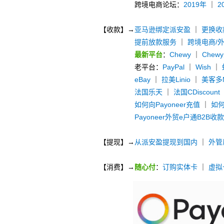
跨境电商论坛：
2019年
｜
2
【收款】→
亚马逊绑定派安盈
｜
更换收
提前放款服务
｜
跨境电商/
最新平台
：
Chewy
｜
Chew
老平台：
PayPal
｜
Wish
｜
eBay
｜
拉美Linio
｜
美客多Me
法国乐天
｜
法国CDiscount
如何向Payoneer充值
｜
如何
Payoneer外贸e户通B2B收
【提现】→
从派安盈提现到国内
｜
外管
【消费】→
随心付
：
订购实体卡
｜
虚拟