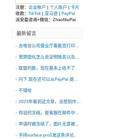
注册：
企业帐户
|
个人账户
|
卡片
收款：
TikTok
|
亚马逊
|
PayPal
派安盈咨询+微信：ZhaoNiuPai
最新留言
去电信公司营业厅看能否打印账单
宽带固化怎么去证明姓名以及账单地址啊
联盟的款，现在基本上收不了
问下,现在还可以从PayPal 提款到
不错哈
2023年看到这文章，没想到作者有一直更
你说的冻结，是客服在邮件中明确拒绝了吗？
申请时被冻结了，图片无意被手机ps过，申
手持surface pro5发这条评论,