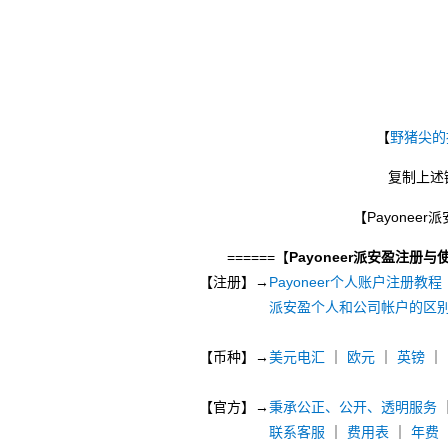
【
野猪尖的
复制上述
【Payonee
======【
Payoneer派安盈注册与
【注册】→
Payoneer个人账户注册教程
派安盈个人和公司帐户的区
【币种】→
美元电汇
｜
欧元
｜
英镑
｜
【官方】→
秉承公正、公开、透明服务
联系客服
｜
费用表
｜
年费