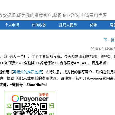
注册收款提现,成为我的推荐客户,获得专业咨询,申请费用优惠
个人申请
如何收款
提现人民币
优势
客
下一篇 
2010-4-9 14:34:
7年。2）偌大一个厂，连个工资条都没有。今天特意跑到财务部，查得2月
0+加班费237+全勤奖30-养老保险72-合作医疗4＝1491，真是唏嘘！
迎使用【
野猪尖的推荐链接
】进行注册，成为我的推荐客户，后续在使用
也可协助申请1%或更低的费用优惠。
请注意，若打开Payoneer官网来
册咨询，+微信号：ZhaoNiuPai