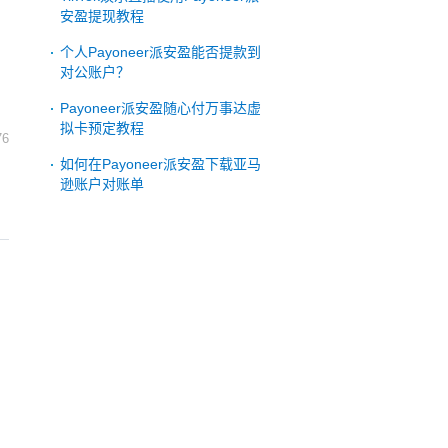
安盈提现教程
个人Payoneer派安盈能否提款到
对公账户？
Payoneer派安盈随心付万事达虚
拟卡预定教程
76
如何在Payoneer派安盈下载亚马
逊账户对账单