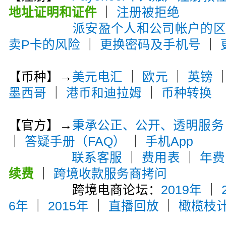
地址证明和证件
｜
注册被拒绝
派安盈个人和公司帐户的
卖P卡的风险
｜
更换密码及手机号
｜
【币种】→
美元电汇
｜
欧元
｜
英镑
墨西哥
｜
港币和迪拉姆
｜
币种转换
【官方】→
秉承公正、公开、透明服务
｜
答疑手册（FAQ）
｜
手机App
联系客服
｜
费用表
｜
年费
续费
｜
跨境收款服务商拷问
跨境电商论坛：
2019年
｜
6年
｜
2015年
｜
直播回放
｜
橄榄枝