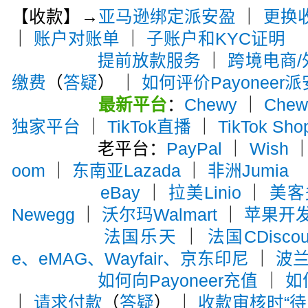
【收款】→
亚马逊绑定派安盈
｜
更换
｜
账户对账单
｜
子账户和KYC证明
提前放款服务
｜
跨境电商
缴费
（
答疑
） ｜
如何评价Payoneer
最新平台
：
Chewy
｜
Che
独家平台
｜
TikTok直播
｜
TikTok Sho
老平台：
PayPal
｜
Wish
oom
｜
东南亚Lazada
｜
非洲Jumia
eBay
｜
拉美Linio
｜
美客多
Newegg
｜
沃尔玛Walmart
｜
苹果开
法国乐天
｜
法国CDiscou
e、eMAG、Wayfair、京东印尼
｜
波兰A
如何向Payoneer充值
｜
如
｜
请求付款
（
答疑
） ｜
收款审核时“待