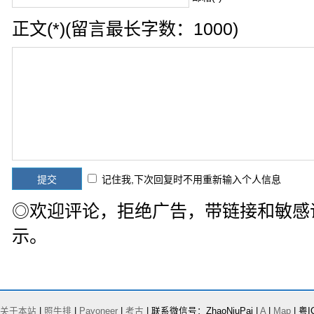
正文(*)(留言最长字数：1000)
记住我,下次回复时不用重新输入个人信息
◎欢迎评论，拒绝广告，带链接和敏感
示。
关于本站
|
照牛排
|
Payoneer
|
考古
| 联系微信号：ZhaoNiuPai |
A
|
Map
| 粤I